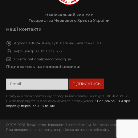
Національний комітет
Товариства Червоного Хреста України
Наші контакти
Адреса:
01024, Київ, вул. Євгена Чикаленка, 30
Інфо-центр:
0 800 332 656
Пошта:
national@redcross.org.ua
Підписатись на головні новини:
Вписуючи свою електронну адресу та натискаючи кнопку “ПІДПИСАТИСЬ”,
Ви підтверджуєте, що ознайомилися та погоджуєтеся з
Повідомленням про
обробку персональних даних.
© 2016-2026. Товариство Червоного Хреста України. Всі права захищені.
При використанні контенту звертайтеся до нашого веб-сайту.