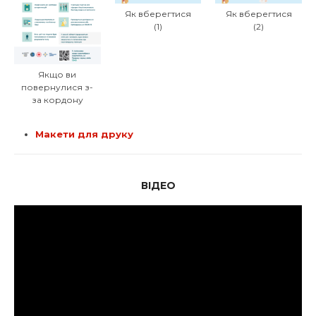
Як вберегтися
Як вберегтися
(1)
(2)
Якщо ви
повернулися з-
за кордону
Макети для друку
ВІДЕО