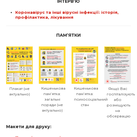
ІНТЕРВ’Ю
Коронавірус та інші вірусні інфекції: історія,
профілактика, лікування
ПАМ’ЯТКИ
Кишенькова
Кишенькова
Плакат (не
Якщо Вас
пам’ятка:
пам’ятка:
актуально)
госпіталізують
загальні
психосоціальний
або
поради (не
стан
розміщують
актуально)
на
обсервацію
Макети для друку: