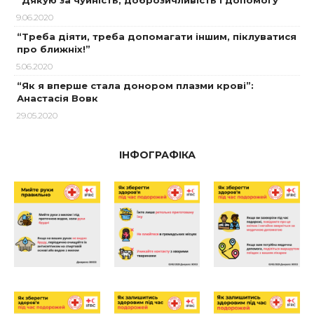
“Дякую за чуйність, доброзичливість і допомогу”
9.06.2020
“Треба діяти, треба допомагати іншим, піклуватися
про ближніх!”
5.06.2020
“Як я вперше стала донором плазми крові”:
Анастасія Вовк
29.05.2020
ІНФОГРАФІКА