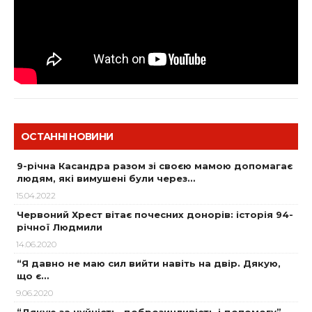
ОСТАННІ НОВИНИ
9-річна Касандра разом зі своєю мамою допомагає
людям, які вимушені були через…
15.04.2022
Червоний Хрест вітає почесних донорів: історія 94-
річної Людмили
14.06.2020
“Я давно не маю сил вийти навіть на двір. Дякую,
що є…
9.06.2020