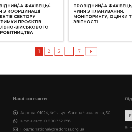
ВІДНИЙ/-А ФАХІВЕЦЬ/-
ПРОВІДНИЙ/-А ФАХІВЕЦЬ/
Я З КООРДИНАЦІЇ
ЧИНЯ З ПЛАНУВАННЯ,
ЄКТІВ СЕКТОРУ
МОНІТОРИНГУ, ОЦІНКИ 
ТРИМКИ ПРОЄКТІВ
ЗВІТНОСТІ
ІЛЬНО-ВІЙСЬКОВОГО
ВРОБІТНИЦТВА
1
2
3
...
7
Наші контакти
Пі
Адреса:
01024, Київ, вул. Євгена Чикаленка, 30
Інфо-центр:
0 800 332 656
Впис
Пошта:
national@redcross.org.ua