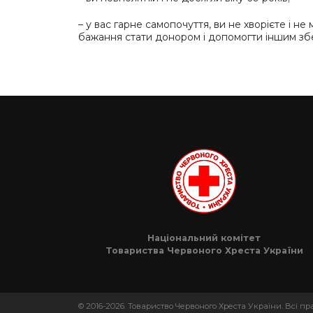
– у вас гарне самопочуття, ви не хворієте і н
бажання стати донором і допомогти іншим зб
Національний комітет
Товариства Червоного Хреста України
© 2016-2026. Товариство Червоного Хреста України. Всі п