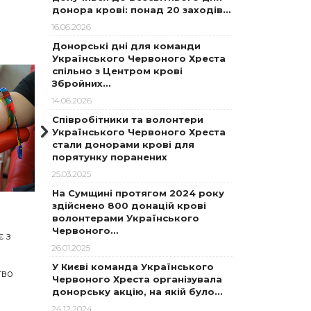
донора крові: понад 20 заходів…
16.06.2026
Донорські дні для команди
Українського Червоного Хреста
спільно з Центром крові
Збройних…
14.06.2026
Співробітники та волонтери
Українського Червоного Хреста
стали донорами крові для
порятунку поранених
25.03.2025
На Сумщині протягом 2024 року
здійснено 800 донацій крові
волонтерами Українського
Червоного…
є з
26.01.2025
У Києві команда Українського
тво
Червоного Хреста організувала
донорську акцію, на якій було…
24.12.2024