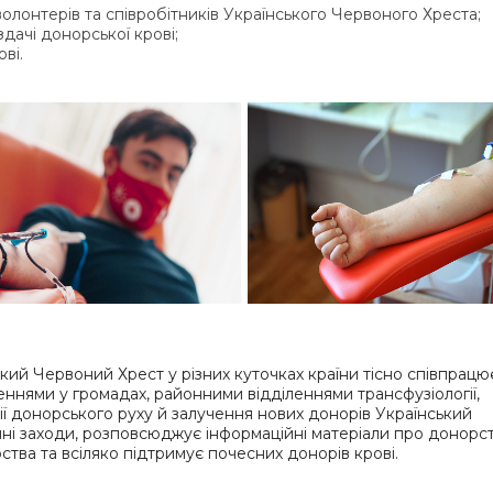
олонтерів та співробітників Українського Червоного Хреста;
дачі донорської крові;
ві.
кий Червоний Хрест у різних куточках країни тісно співпрацю
еннями у громадах, районними відділеннями трансфузіології,
 донорського руху й залучення нових донорів Український
ні заходи, розповсюджує інформаційні матеріали про донорс
тва та всіляко підтримує почесних донорів крові.