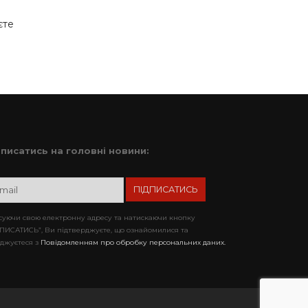
єте
дписатись на головні новини:
уючи свою електронну адресу та натискаючи кнопку
ПИСАТИСЬ”, Ви підтверджуєте, що ознайомилися та
джуєтеся з
Повідомленням про обробку персональних даних.