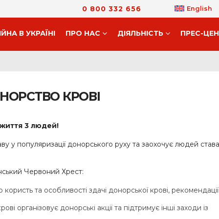
0 800 332 656
English
ІЙНА В УКРАЇНІ
ПРО НАС
ДIЯЛЬНIСТЬ
ПРЕС-ЦЕ
НОРСТВО КРОВІ
життя 3 людей!
у у популяризації донорського руху та заохочує людей став
їнський Червоний Хрест:
користь та особливості здачі донорської крові, рекомендації 
ові організовує донорські акції та підтримує інші заходи із