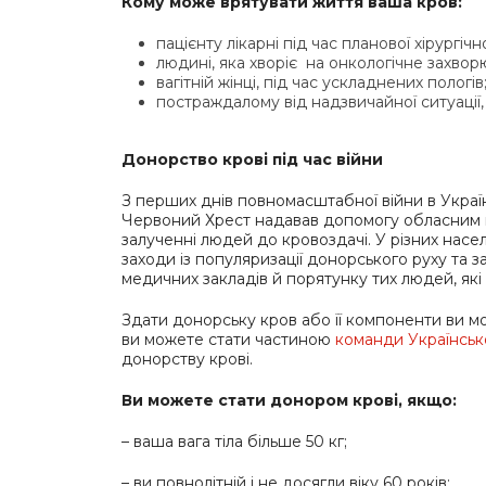
Кому може врятувати життя ваша кров:
пацієнту лікарні під час планової хірургічно
людині, яка хворіє на онкологічне захвор
вагітній жінці, під час ускладнених пологів
постраждалому від надзвичайної ситуації, в
Донорство крові під час війни
З перших днів повномасштабної війни в Україн
Червоний Хрест надавав допомогу обласним це
залученні людей до кровоздачі. У різних нас
заходи із популяризації донорського руху та 
медичних закладів й порятунку тих людей, як
Здати донорську кров або її компоненти ви 
ви можете стати частиною
команди Українськ
донорству крові.
Ви можете стати донором крові, якщо:
– ваша вага тіла більше 50 кг;
– ви повнолітній і не досягли віку 60 років;