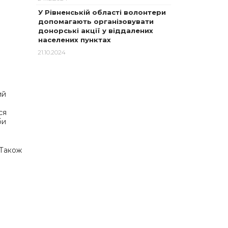
У Рівненській області волонтери
допомагають організовувати
донорські акції у віддалених
населених пунктах
21.10.2024
ий
ся
би
 Також