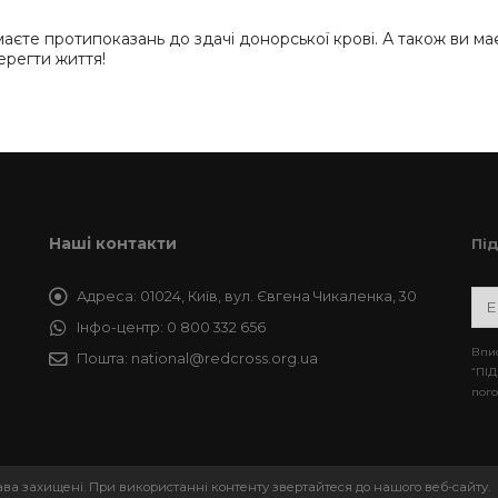
е маєте протипоказань до здачі донорської крові. А також ви ма
ерегти життя!
Наші контакти
Пі
Адреса:
01024, Київ, вул. Євгена Чикаленка, 30
Інфо-центр:
0 800 332 656
Впис
Пошта:
national@redcross.org.ua
“ПІД
пого
рава захищені. При використанні контенту звертайтеся до нашого веб-сайту.