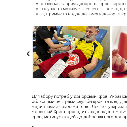
розвиває напрям донорства крові серед в
залучає та мотивує населення громад до з
підтримує та надає допомогу донорам кро
Для збору потреб у донорській крові Українсь
обласними центрами служби крові та їх відділ
медичними закладами тощо. Для популяризації
Червоний Хрест проводить відповідні тематич
крові, мотивує людей до добровільного донорс