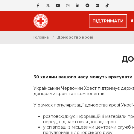
В
ПІДТРИМАТИ
Головна
Донорство крові
ДО
30 хвилин вашого часу можуть врятувати 
Український Червоний Хрест підтримує держав
донорами крові та її компонентів.
У рамках популяризації донорства крові Укра
розповсюджує інформаційні матеріали про 
перед, під час і після донації крові;
у співпраці із місцевими центрами служб кр
популяризації донорського руху;