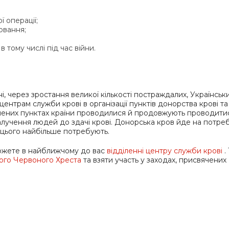
ї операції;
ювання;
;
 тому числі під час війни.
і, через зростання великої кількості постраждалих, Українськ
нтрам служби крові в організації пунктів донорства крові та
елених пунктах країни проводилися й продовжують проводити
залучення людей до здачі крові. Донорська кров йде на потре
і цього найбільше потребують.
можете в найближчому до вас
відділенні центру служби крові
.
ого Червоного Хреста
та взяти участь у заходах, присвячених