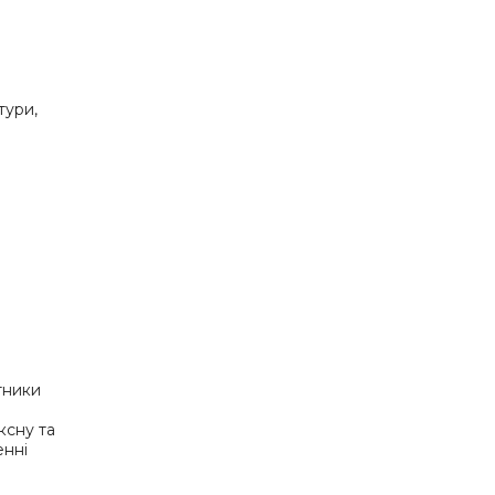
тури,
і
тники
ксну та
енні