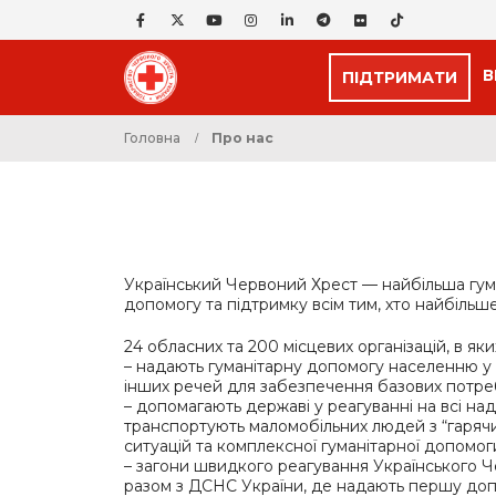
В
ПІДТРИМАТИ
Головна
Про нас
Український Червоний Хрест — найбільша гуман
допомогу та підтримку всім тим, хто найбільше
24 обласних та 200 місцевих організацій, в як
– надають гуманітарну допомогу населенню у ви
інших речей для забезпечення базових потре
– допомагають державі у реагуванні на всі надз
транспортують маломобільних людей з “гарячи
ситуацій та комплексної гуманітарної допомо
– загони швидкого реагування Українського 
разом з ДСНС України, де надають першу доп