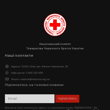
Національний комітет
Товариства Червоного Хреста України
Наші контакти
Адреса:
01024, Київ, вул. Євгена Чикаленка, 30
Інфо-центр:
0 800 332 656
Пошта:
national@redcross.org.ua
Підписатись на головні новини:
Вписуючи свою електронну адресу та натискаючи кнопку “ПІДПИСАТИСЬ”, Ви