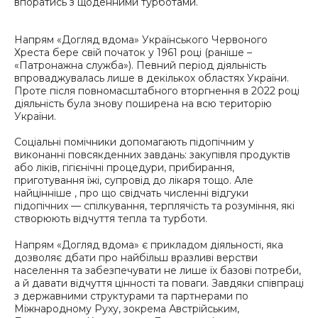
впоратись з щоденними турботами.
Напрям «Догляд вдома» Українського Червоного
Хреста бере свій початок у 1961 році (раніше –
«Патронажна служба»). Певний період діяльність
впроваджувалась лише в декількох областях України.
Проте після повномасштабного вторгнення в 2022 році
діяльність була знову поширена на всю територію
України.
Соціальні помічники допомагають підопічним у
виконанні повсякденних завдань: закупівля продуктів
або ліків, гігієнічні процедури, прибирання,
приготування їжі, супровід до лікаря тощо. Але
найцінніше , про що свідчать численні відгуки
підопічних — спілкування, терплячість та розуміння, які
створюють відчуття тепла та турботи.
Напрям «Догляд вдома» є прикладом діяльності, яка
дозволяє дбати про найбільш вразливі верстви
населення та забезпечувати не лише їх базові потреби,
а й давати відчуття цінності та поваги. Завдяки співпраці
з державними структурами та партнерами по
Міжнародному Руху, зокрема Австрійським,