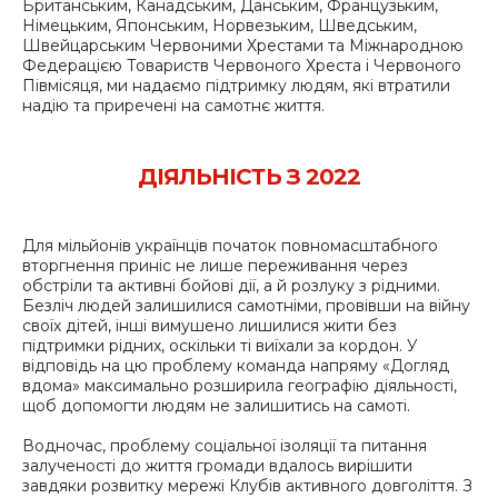
Британським, Канадським, Данським, Французьким,
Німецьким, Японським, Норвезьким, Шведським,
Швейцарським Червоними Хрестами та Міжнародною
Федерацією Товариств Червоного Хреста і Червоного
Півмісяця, ми надаємо підтримку людям, які втратили
надію та приречені на самотнє життя.
ДІЯЛЬНІСТЬ З 2022
Для мільйонів українців початок повномасштабного
вторгнення приніс не лише переживання через
обстріли та активні бойові дії, а й розлуку з рідними.
Безліч людей залишилися самотніми, провівши на війну
своїх дітей, інші вимушено лишилися жити без
підтримки рідних, оскільки ті виїхали за кордон. У
відповідь на цю проблему команда напряму «Догляд
вдома» максимально розширила географію діяльності,
щоб допомогти людям не залишитись на самоті.
Водночас, проблему соціальної ізоляції та питання
залученості до життя громади вдалось вирішити
завдяки розвитку мережі Клубів активного довголіття. З