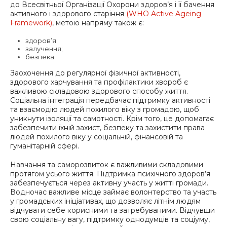
до Всесвітньої Організації Охорони здоров’я і її бачення
активного і здорового старіння
(WHO Active Ageing
Framework)
, метою напряму також є:
здоров’я;
залучення;
безпека.
Заохочення до регулярної фізичної активності,
здорового харчування та профілактики хвороб є
важливою складовою здорового способу життя.
Соціальна інтеграція передбачає підтримку активності
та взаємодію людей похилого віку з громадою, щоб
уникнути ізоляції та самотності. Крім того, це допомагає
забезпечити їхній захист, безпеку та захистити права
людей похилого віку у соціальній, фінансовій та
гуманітарній сфері.
Навчання та саморозвиток є важливими складовими
протягом усього життя. Підтримка психічного здоров’я
забезпечується через активну участь у житті громади.
Водночас важливе місце займає волонтерство та участь
у громадських ініціативах, що дозволяє літнім людям
відчувати себе корисними та затребуваними. Відчувши
свою соціальну вагу, підтримку однодумців та соціуму,