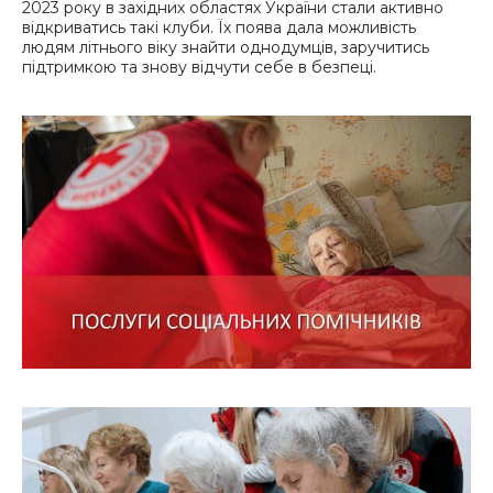
2023 року в західних областях України стали активно
відкриватись такі клуби. Їх поява дала можливість
людям літнього віку знайти однодумців, заручитись
підтримкою та знову відчути себе в безпеці.