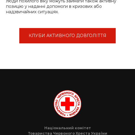
люди похилого віку можуть займати також активну
позицію у наданні допомоги в кризових або
надзвичайних ситуаціях.
КЛУБИ АКТИВНОГО ДОВГОЛІТТЯ
Національний комітет
Товариства Червоного Хреста України