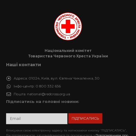
Національний комітет
Товариства Червоного Хреста України
Наші контакти
Адреса:
01024, Київ, вул. Євгена Чикаленка, 30
Інфо-центр:
0 800 332 656
Пошта:
national@redcross.org.ua
Підписатись на головні новини:
Вписуючи свою електронну адресу та натискаючи кнопку “ПІДПИСАТИСЬ”,
Ви підтверджуєте, що ознайомилися та погоджуєтеся з
Повідомленням про