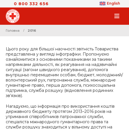
0 800 332 656
English
Головна
2016
Цього року для більшої наочності звітність Товариства
представлена у вигляді інфографіки. Пропонуємо
ознайомитися з основними показниками за такими
напрямками діяльності, як реагування на надзвичайні
ситуації (загони швидкого реагування), допомога
внутрішньо переміщеним особам, бюджет, молодіжний/
волонтерський рух, патронажна служба, міжнародне
гуманітарне право, перша допомога, психосоціальна
підтримка, служба розшуку (відновлення родинних
зв’язків).
Нагадуємо, що інформація про використання коштів
державного бюджету протягом 2013–2016 років на
утримання співробітників патронажної служби,
спеціаліста міжнародного гуманітарного права та
служби розшуку знаходиться у вільному доступі на