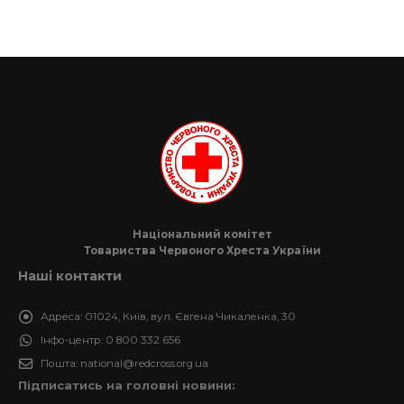
Національний комітет
Товариства Червоного Хреста України
Наші контакти
Адреса:
01024, Київ, вул. Євгена Чикаленка, 30
Інфо-центр:
0 800 332 656
Пошта:
national@redcross.org.ua
Підписатись на головні новини: