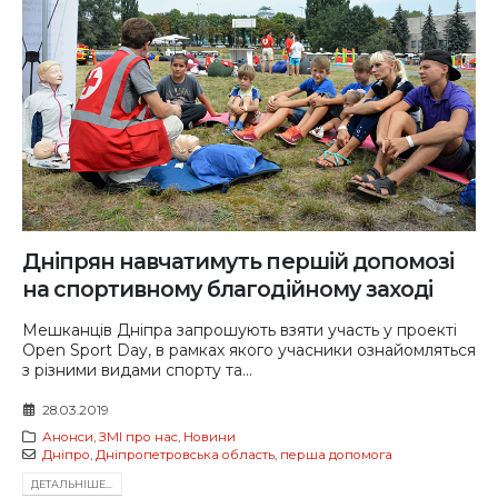
Дніпрян навчатимуть першій допомозі
на спортивному благодійному заході
Мешканців Дніпра запрошують взяти участь у проекті
Open Sport Day, в рамках якого учасники ознайомляться
з різними видами спорту та...
28.03.2019
Анонси
,
ЗМІ про нас
,
Новини
Дніпро
,
Дніпропетровська область
,
перша допомога
ДЕТАЛЬНIШЕ...