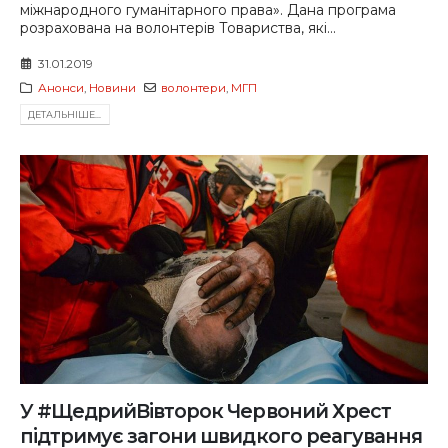
міжнародного гуманітарного права». Дана програма
розрахована на волонтерів Товариства, які...
31.01.2019
Анонси
,
Новини
волонтери
,
МГП
ДЕТАЛЬНIШЕ...
У #ЩедрийВівторок Червоний Хрест
підтримує загони швидкого реагування