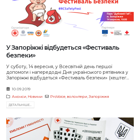
У Запоріжжі відбудеться «Фестиваль
безпеки»
У суботу, 14 вересня, у Всесвітній день першої
допомоги і напередодні Дня українського рятівника у
Запоріжжі відбудеться «Фестиваль безпеки» (хештег...
10.09.2019
Анонси
,
Новини
ProVoice
,
волонтери
,
Запоріжжя
ДЕТАЛЬНIШЕ...