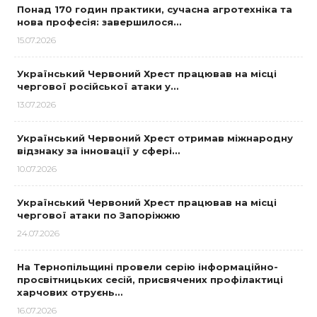
Понад 170 годин практики, сучасна агротехніка та
нова професія: завершилося…
15.07.2026
Український Червоний Хрест працював на місці
чергової російської атаки у…
13.07.2026
Український Червоний Хрест отримав міжнародну
відзнаку за інновації у сфері…
10.07.2026
Український Червоний Хрест працював на місці
чергової атаки по Запоріжжю
24.07.2026
На Тернопільщині провели серію інформаційно-
просвітницьких сесій, присвячених профілактиці
харчових отруєнь…
16.07.2026