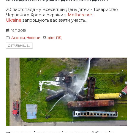
20 листопада - у Всесвітній День дітей - Товариство
Червоного Хреста України з
Mothercare
Ukraine
запрошують вас взяти участь...
19.11.2019
Анонси
,
Новини
діти
,
ПД
ДЕТАЛЬНIШЕ...