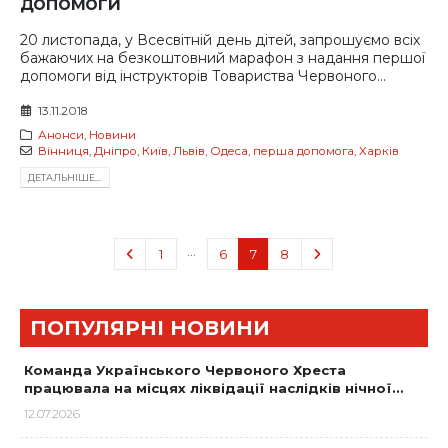
допомоги
20 листопада, у Всесвітній день дітей, запрошуємо всіх
бажаючих на безкоштовний марафон з надання першої
допомоги від інструкторів Товариства Червоного...
13.11.2018
Анонси
,
Новини
Вінниця
,
Дніпро
,
Київ
,
Львів
,
Одеса
,
перша допомога
,
Харків
ДЕТАЛЬНIШЕ...
…
1
6
7
8
ПОПУЛЯРНІ НОВИНИ
Команда Українського Червоного Хреста
працювала на місцях ліквідації наслідків нічної…
12.07.2026