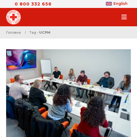
0 800 332 656
English
Головна
Tag -
UCPM