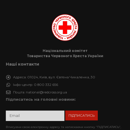
Національний комітет
Товариства Червоного Хреста України
Наші контакти
Адреса:
01024, Київ, вул. Євгена Чикаленка, 30
Інфо-центр:
0 800 332 656
Пошта:
national@redcross.org.ua
Підписатись на головні новини:
Вписуючи свою електронну адресу та натискаючи кнопку “ПІДПИСАТИСЬ”,