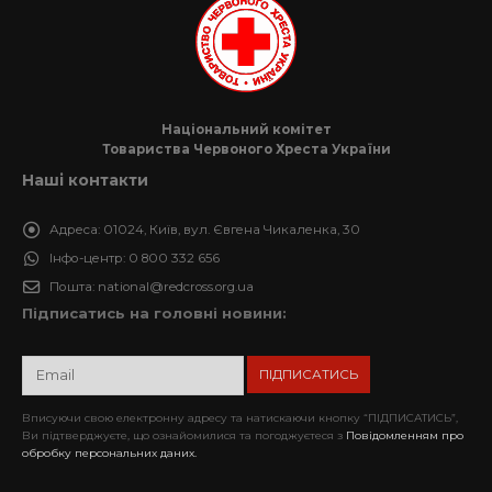
Національний комітет
Товариства Червоного Хреста України
Наші контакти
Адреса:
01024, Київ, вул. Євгена Чикаленка, 30
Інфо-центр:
0 800 332 656
Пошта:
national@redcross.org.ua
Підписатись на головні новини:
Вписуючи свою електронну адресу та натискаючи кнопку “ПІДПИСАТИСЬ”,
Ви підтверджуєте, що ознайомилися та погоджуєтеся з
Повідомленням про
обробку персональних даних.