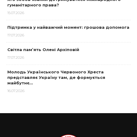
гуманітарного права?
15.07.2026
Підтримка у найважчий момент: грошова допомога
17.07.2026
Світла пам’ять Олені Архіповій
17.07.2026
Молодь Українського Червоного Хреста
представляє Україну там, де формується
майбутнє…
16.07.2026