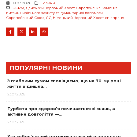
19.03.2026
Новини
UCPM
,
Данський Червоний Хрест
,
Європейська Комісія з
питань цивільного захисту та гуманітарної допомоги
,
Європейський Союз
,
ЄС
,
Німецький Червоний Хрест
,
співпраця
ПОПУЛЯРНІ НОВИНИ
З глибоким сумом сповіщаємо, що на 70-му році
життя відійшла…
23.07.2026
Турбота про здоров’я починається зі знань, а
активне довголіття —…
23.07.2026
Хто зобов’язаний дотримуватися міжнародного