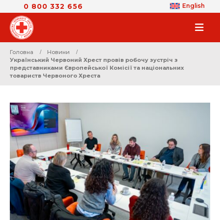
0 800 332 656
English
Головна
Новини
Український Червоний Хрест провів робочу зустріч з
представниками Європейської Комісії та національних
товариств Червоного Хреста