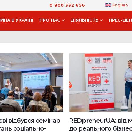
0 800 332 656
English
ІЙНА В УКРАЇНІ
ПРО НАС
ДIЯЛЬНIСТЬ
ПРЕС-ЦЕ
єві відбувся семінар
REDpreneurUA: від м
тань соціально-
до реального бізне