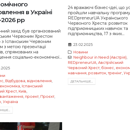
омічного
24 вражаючі бізнес-ідеї, що 
овлення в Україні
пройшли навчальну програм
REDpreneurUA Українського
-2026 рр
Червоного Хреста: розвиток
підприємницьких навичок та
ний захід був організований
підприємництва, 17 з яких...
ським Червоним Хрестом
о з Іспанським Червоним
23.02.2025
м з метою презентації
ів, спрямованих на
Новини
ення соціально-економічної...
Neighbour in Need (Австрія)
,
REDpreneurUA
,
Австрійський
Червоний Хрест
,
бізнес
,
економ
4.2025
навчання
,
розвиток
,
тренінг
,
Ук
ини
ес
,
Відбудова
,
відновлення
,
ДЕТАЛЬНIШЕ...
економіка
,
Іспанський
ий Хрест
,
Київ
,
вантаження
,
проект
,
Проєкт
,
р
,
Україна
IШЕ...