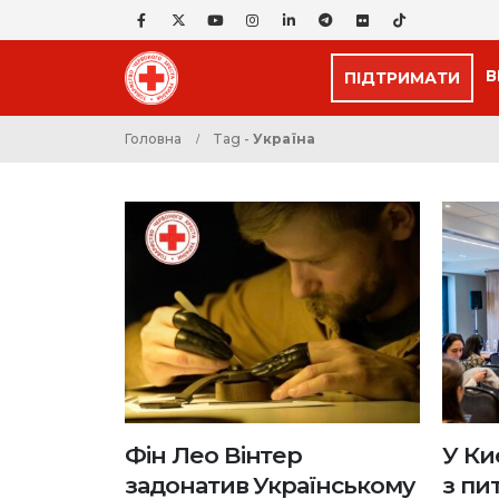
В
ПІДТРИМАТИ
Головна
Tag -
Україна
Фін Лео Вінтер
У Ки
задонатив Українському
з пи