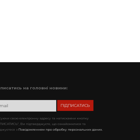
дписатись на головні новини:
уючи свою електронну адресу та натискаючи кнопку
ПИСАТИСЬ”, Ви підтверджуєте, що ознайомилися та
джуєтеся з
Повідомленням про обробку персональних даних.