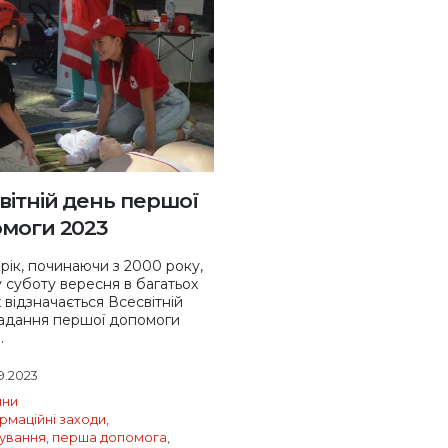
вітній день першої
моги 2023
рік, починаючи з 2000 року,
у суботу вересня в багатьох
х відзначається Всесвітній
адання першої допомоги
.
9.2023
ини
рмаційні заходи
,
ування
,
перша допомога
,