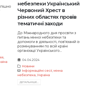
небезпеки Український
успішно
Червоний Хрест в
у
різних областях провів
тематичні заходи
До Міжнародного дня просвіти з
питань мінної небезпеки та
допомоги в діяльності, пов'язаній із
розмінуванням по всій країні
організації Українського...
ія
,
04.04.2024
раїна
Новини
Інформаційні сесії
,
мінна
небезпека
,
Україна
ДЕТАЛЬНIШЕ...