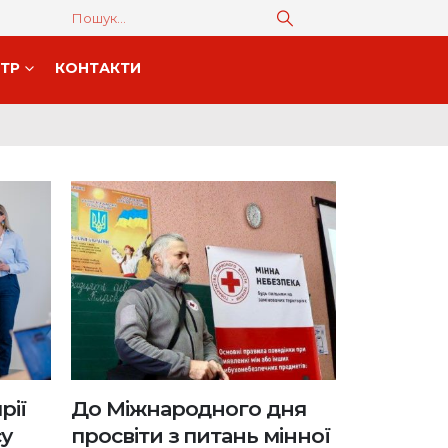
НТР
КОНТАКТИ
рії
До Міжнародного дня
су
просвіти з питань мінної