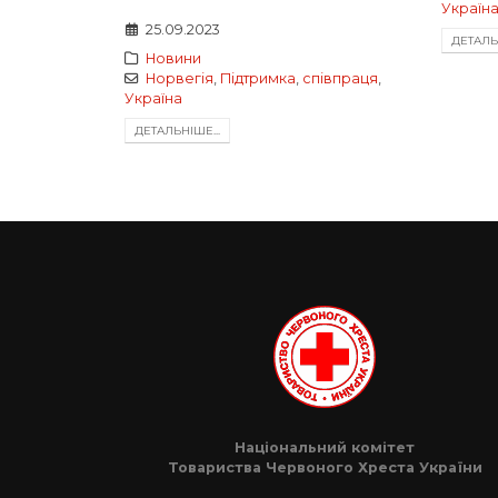
Україн
25.09.2023
ДЕТАЛЬН
Новини
Норвегія
,
Підтримка
,
співпраця
,
Україна
ДЕТАЛЬНIШЕ...
Національний комітет
Товариства Червоного Хреста України