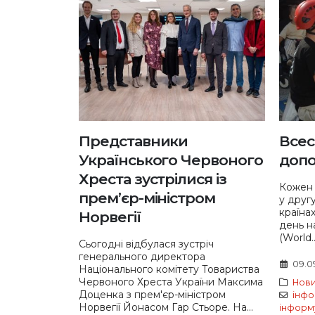
Представники
Всес
Українського Червоного
допо
Хреста зустрілися із
Кожен 
прем’єр-міністром
у друг
країна
Норвегії
день н
(World..
Сьогодні відбулася зустріч
генерального директора
09.0
Національного комітету Товариства
Червоного Хреста України Максима
Нов
Доценка з прем'єр-міністром
інфо
Норвегії Йонасом Гар Стьоре. На...
інформ