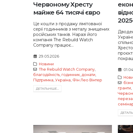
Червоному Хресту
екон
майже 64 тисячі євро
відн
2025
Це кошти з продажу лімітованої
серії годинників з металу знищених
Дводен
російських танків. Наразі його
Україн
компанія The Rebuild Watch
спільн
Company працює...
Хресто
проєкт
29.05.2026
покращ
Новини
The Rebuild Watch Company
,
01.0
благодійність
,
годинник
,
донати
,
Нов
Підтримка
,
Україна
,
Фін Лео Вінтер
бізн
гранти
,
ДЕТАЛЬНIШЕ...
Червон
переза
семіна
ДЕТАЛЬН