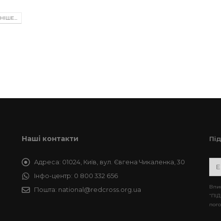
а
IШЕ...
Наші контакти
Пі
Адреса:
01024, Київ, вул. Євгена Чикаленка, 30
Інфо-центр:
0 800 332 656
Впис
Пошта:
national@redcross.org.ua
“ПІД
пого