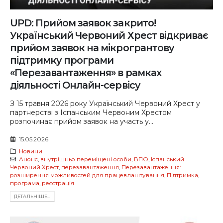
UPD: Прийом заявок закрито!
Український Червоний Хрест відкриває
прийом заявок на мікрогрантову
підтримку програми
«Перезавантаження» в рамках
діяльності Онлайн-сервісу
З 15 травня 2026 року Український Червоний Хрест у
партнерстві з Іспанським Червоним Хрестом
розпочинає прийом заявок на участь у...
15.05.2026
Новини
Анонс
,
внутрішньо переміщені особи
,
ВПО
,
Іспанський
Червоний Хрест
,
перезавантаження
,
Перезавантаження:
розширення можливостей для працевлаштування
,
Підтримка
,
програма
,
реєстрація
ДЕТАЛЬНIШЕ...