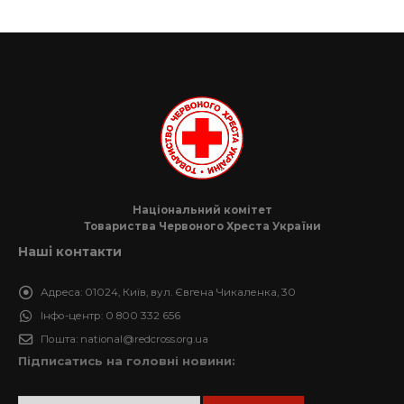
Національний комітет
Товариства Червоного Хреста України
Наші контакти
Адреса:
01024, Київ, вул. Євгена Чикаленка, 30
Інфо-центр:
0 800 332 656
Пошта:
national@redcross.org.ua
Підписатись на головні новини: