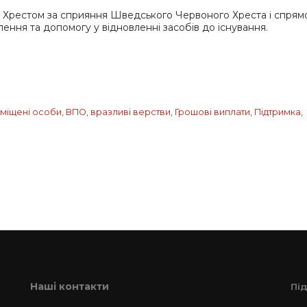
 Хрестом за сприяння Шведського Червоного Хреста і спрям
ення та допомогу у відновленні засобів до існування.
міщені особи
,
ВПО
,
вразливі верстви
,
Грошові виплати
,
Підтримка
,
Наші контакти
Пі