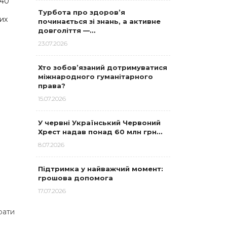
 40
Турбота про здоров’я
их
починається зі знань, а активне
довголіття —…
23.07.2026
Хто зобов’язаний дотримуватися
міжнародного гуманітарного
права?
15.07.2026
У червні Український Червоний
Хрест надав понад 60 млн грн…
8.07.2026
Підтримка у найважчий момент:
грошова допомога
17.07.2026
рати