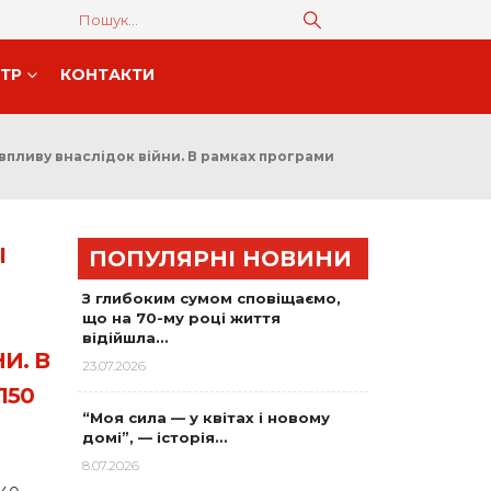
НТР
КОНТАКТИ
впливу внаслідок війни. В рамках програми
І
ПОПУЛЯРНІ НОВИНИ
З глибоким сумом сповіщаємо,
що на 70-му році життя
відійшла…
И. В
23.07.2026
150
“Моя сила — у квітах і новому
домі”, — історія…
8.07.2026