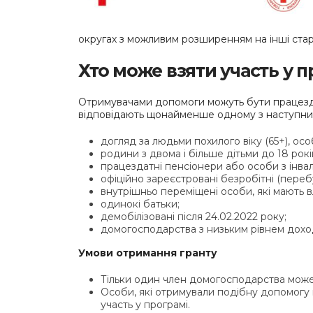
округах з можливим розширенням на інші стар
Хто може взяти участь у п
Отримувачами допомоги можуть бути працездат
відповідають щонайменше одному з наступних 
⁠догляд за людьми похилого віку (65+), ос
родини з двома і більше дітьми до 18 рокі
працездатні пенсіонери або особи з інвал
офіційно зареєстровані безробітні (перебу
⁠внутрішньо переміщені особи, які мають в
⁠одинокі батьки;
демобілізовані після 24.02.2022 року;
домогосподарства з низьким рівнем дохо
Умови отримання гранту
Тільки один член домогосподарства може
Особи, які отримували подібну допомогу 
участь у програмі.