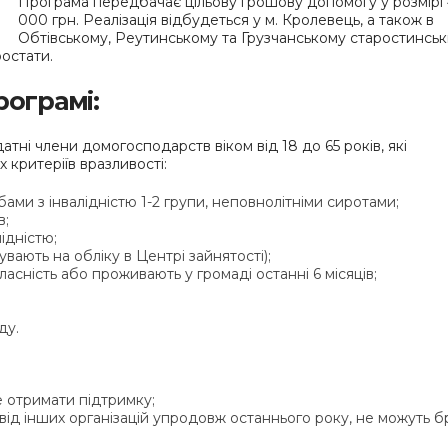
Програма передбачає цільову грошову допомогу у розмірі
000 грн. Реалізація відбудеться у м. Кролевець, а також в
Обтівському, Реутинському та Грузчанському старостинськ
остати.
рограмі:
ні члени домогосподарств віком від 18 до 65 років, які
критеріїв вразливості:
обами з інвалідністю 1-2 групи, неповнолітніми сиротами;
в;
ідністю;
вають на обліку в Центрі зайнятості);
ласність або проживають у громаді останні 6 місяців;
ду.
 отримати підтримку;
від інших організацій упродовж останнього року, не можуть б