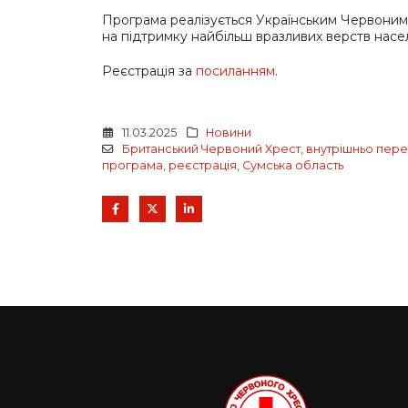
Програма реалізується Українським Червоним
на підтримку найбільш вразливих верств насел
Реєстрація за
посиланням
.
11.03.2025
Новини
Британський Червоний Хрест
,
внутрішньо пере
програма
,
реєстрація
,
Сумська область