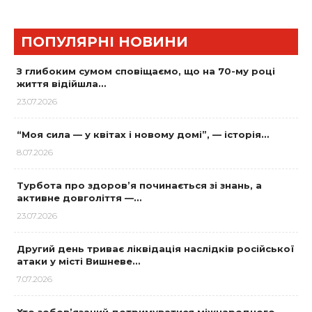
ПОПУЛЯРНІ НОВИНИ
З глибоким сумом сповіщаємо, що на 70-му році
життя відійшла…
23.07.2026
“Моя сила — у квітах і новому домі”, — історія…
8.07.2026
Турбота про здоров’я починається зі знань, а
активне довголіття —…
23.07.2026
Другий день триває ліквідація наслідків російської
атаки у місті Вишневе…
7.07.2026
Хто зобов’язаний дотримуватися міжнародного