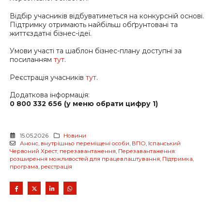
Відбір учасників відбуватиметься на конкурсній основі.
Підтримку отримають найбільш обґрунтовані та
життєздатні бізнес-ідеї.
Умови участі та шаблон бізнес-плану доступні за
посиланням
тут
.
Реєстрація учасників
тут
.
Додаткова інформація:
0 800 332 656 (у меню обрати цифру 1)
15.05.2026
Новини
Анонс
,
внутрішньо переміщені особи
,
ВПО
,
Іспанський
Червоний Хрест
,
перезавантаження
,
Перезавантаження:
розширення можливостей для працевлаштування
,
Підтримка
,
програма
,
реєстрація