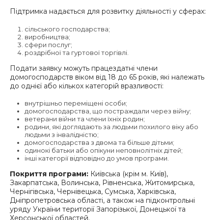
Підтримка надається для розвитку діяльності у сферах:
сільського господарства;
виробництва;
сфери послуг;
роздрібної та гуртової торгівлі.
Подати заявку можуть працездатні члени
домогосподарств віком від 18 до 65 років, які належать
до однієї або кількох категорій вразливості:
внутрішньо переміщені особи;
домогосподарства, що постраждали через війну;
ветерани війни та члени їхніх родин;
родини, які доглядають за людьми похилого віку або
людьми з інвалідністю;
домогосподарства з двома та більше дітьми;
одинокі батьки або опікуни неповнолітніх дітей;
інші категорії відповідно до умов програми.
Покриття програми:
Київська (крім м. Київ),
Закарпатська, Волинська, Рівненська, Житомирська,
Чернігівська, Чернівецька, Сумська, Харківська,
Дніпропетровська області, а також на підконтрольні
уряду України території Запорізької, Донецької та
Херсонської областей.