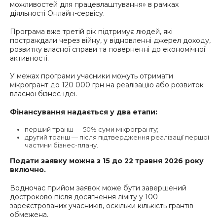
можливостей для працевлаштування» в рамках
діяльності Онлайн-сервісу.
Програма вже третій рік підтримує людей, які
постраждали через війну, у відновленні джерел доходу,
розвитку власної справи та поверненні до економічної
активності.
У межах програми учасники можуть отримати
мікрогрант до 120 000 грн на реалізацію або розвиток
власної бізнес-ідеї.
Фінансування надається у два етапи:
перший транш — 50% суми мікрогранту;
другий транш — після підтвердження реалізації першої
частини бізнес-плану.
Подати заявку можна з 15 до 22 травня 2026 року
включно.
Водночас прийом заявок може бути завершений
достроково після досягнення ліміту у 100
зареєстрованих учасників, оскільки кількість грантів
обмежена.