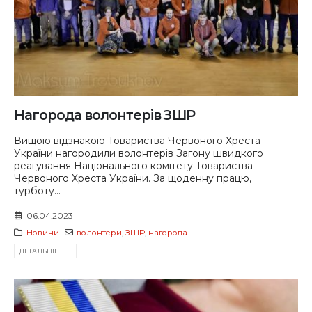
Нагорода волонтерів ЗШР
Вищою відзнакою Товариства Червоного Хреста
України нагородили волонтерів Загону швидкого
реагування Національного комітету Товариства
Червоного Хреста України. За щоденну працю,
турботу...
06.04.2023
Новини
волонтери
,
ЗШР
,
нагорода
ДЕТАЛЬНIШЕ...