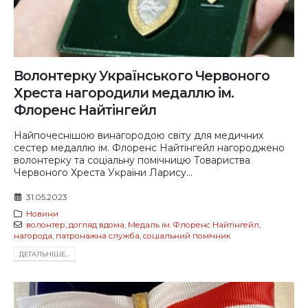
Волонтерку Українського Червоного
Хреста нагородили медаллю ім.
Флоренс Найтінгейл
Найпочеснішою винагородою світу для медичних
сестер медаллю ім. Флоренс Найтінгейл нагороджено
волонтерку та соціальну помічницю Товариства
Червоного Хреста України Ларису...
31.05.2023
Новини
волонтер
,
догляд вдома
,
Медаль ім. Флоренс Найтінгейл
,
нагорода
,
патронажна служба
,
соціальний помічник
ДЕТАЛЬНIШЕ...