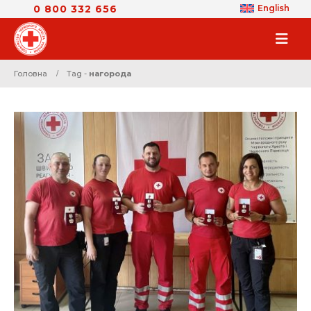
0 800 332 656
English
Головна
Tag -
нагорода