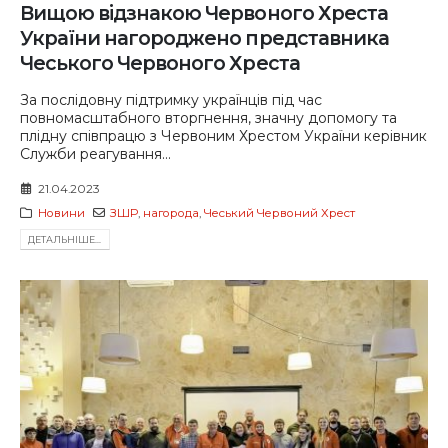
Вищою відзнакою Червоного Хреста
України нагороджено представника
Чеського Червоного Хреста
За послідовну підтримку українців під час
повномасштабного вторгнення, значну допомогу та
плідну співпрацю з Червоним Хрестом України керівник
Служби реагування...
21.04.2023
Новини
ЗШР
,
нагорода
,
Чеський Червоний Хрест
ДЕТАЛЬНIШЕ...