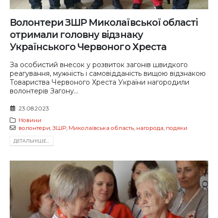
Волонтери ЗШР Миколаївської області
отримали головну відзнаку
Українського Червоного Хреста
За особистий внесок у розвиток загонів швидкого
реагування, мужність і самовідданість вищою відзнакою
Товариства Червоного Хреста України нагородили
волонтерів Загону...
23.08.2023
Новини
волонтери
,
ЗШР
,
Миколаївська область
,
нагорода
,
подяки
ДЕТАЛЬНIШЕ...