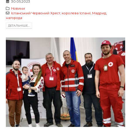
30.05.2023
Новини
Іспанський Червоний Хрест
,
королева Іспанії
,
Мадрид
,
нагорода
ДЕТАЛЬНIШЕ...