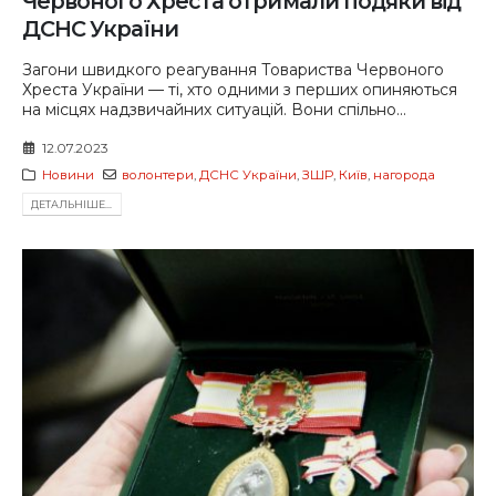
Червоного Хреста отримали подяки від
ДСНС України
Загони швидкого реагування Товариства Червоного
Хреста України — ті, хто одними з перших опиняються
на місцях надзвичайних ситуацій. Вони спільно...
12.07.2023
Новини
волонтери
,
ДСНС України
,
ЗШР
,
Київ
,
нагорода
ДЕТАЛЬНIШЕ...