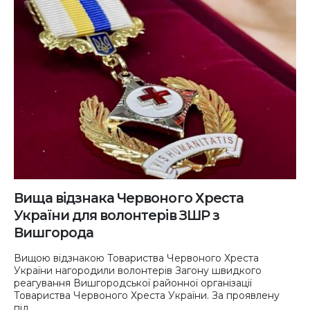
Вища відзнака Червоного Хреста
України для волонтерів ЗШР з
Вишгорода
Вищою відзнакою Товариства Червоного Хреста
України нагородили волонтерів Загону швидкого
реагування Вишгородської районної організації
Товариства Червоного Хреста України. За проявлену
під...