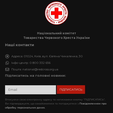
Національний комітет
Товариства Червоного Хреста України
Наші контакти
Адреса:
01024, Київ, вул. Євгена Чикаленка, 30
Інфо-центр:
0 800 332 656
Пошта:
national@redcross.org.ua
Підписатись на головні новини:
Вписуючи свою електронну адресу та натискаючи кнопку “ПІДПИСАТИСЬ”,
Ви підтверджуєте, що ознайомилися та погоджуєтеся з
Повідомленням про
обробку персональних даних.