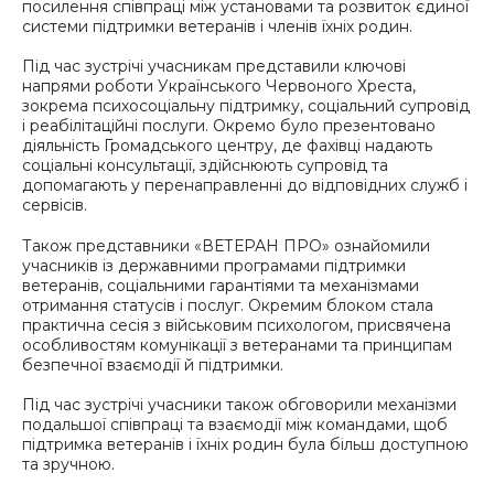
посилення співпраці між установами та розвиток єдиної
системи підтримки ветеранів і членів їхніх родин.
Під час зустрічі учасникам представили ключові
напрями роботи Українського Червоного Хреста,
зокрема психосоціальну підтримку, соціальний супровід
і реабілітаційні послуги. Окремо було презентовано
діяльність Громадського центру, де фахівці надають
соціальні консультації, здійснюють супровід та
допомагають у перенаправленні до відповідних служб і
сервісів.
Також представники «ВЕТЕРАН ПРО» ознайомили
учасників із державними програмами підтримки
ветеранів, соціальними гарантіями та механізмами
отримання статусів і послуг. Окремим блоком стала
практична сесія з військовим психологом, присвячена
особливостям комунікації з ветеранами та принципам
безпечної взаємодії й підтримки.
Під час зустрічі учасники також обговорили механізми
подальшої співпраці та взаємодії між командами, щоб
підтримка ветеранів і їхніх родин була більш доступною
та зручною.