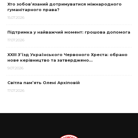
Хто зобов’язаний дотримуватися міжнародного
гуманітарного права?
15.07.2026
Підтримка у найважчий момент: грошова допомога
17.07.2026
XXIII З’їзд Українського Червоного Хреста: обрано
нове керівництво та затверджено…
9.07.2026
Світла пам’ять Олені Архіповій
17.07.2026