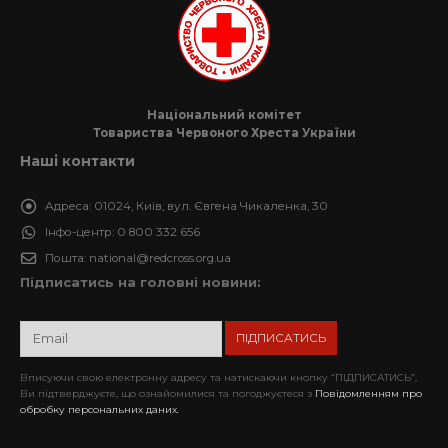
Національний комітет
Товариства Червоного Хреста України
Наші контакти
Адреса:
01024, Київ, вул. Євгена Чикаленка, 30
Інфо-центр:
0 800 332 656
Пошта:
national@redcross.org.ua
Підписатись на головні новини:
Вписуючи свою електронну адресу та натискаючи кнопку “ПІДПИСАТИСЬ”,
Ви підтверджуєте, що ознайомилися та погоджуєтеся з
Повідомленням про
обробку персональних даних.