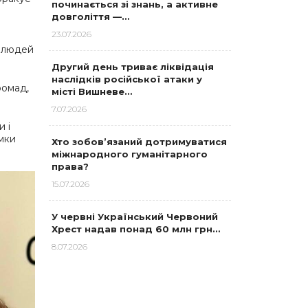
починається зі знань, а активне
довголіття —…
23.07.2026
ю людей
Другий день триває ліквідація
наслідків російської атаки у
ромад,
місті Вишневе…
7.07.2026
 і
мки
Хто зобов’язаний дотримуватися
міжнародного гуманітарного
права?
15.07.2026
У червні Український Червоний
Хрест надав понад 60 млн грн…
8.07.2026