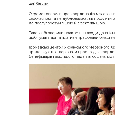
найбільше.
Окремо говорили про координацію між організ
своєчасною та не дублювалася, як посилити 
до послуг зрозумілішою й ефективнішою.
Також обговорили практичні підходи до спільн
щоб гуманітарні ініціативи працювали більш 
Громадські центри Українського Червоного Хр
продовжують створювати простір для координа
бенефіціарів і якіснішого надання соціальних п