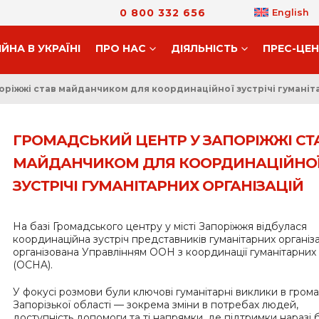
0 800 332 656
English
ІЙНА В УКРАЇНІ
ПРО НАС
ДIЯЛЬНIСТЬ
ПРЕС-ЦЕ
оріжжі став майданчиком для координаційної зустрічі гуманіт
ГРОМАДСЬКИЙ ЦЕНТР У ЗАПОРІЖЖІ СТ
МАЙДАНЧИКОМ ДЛЯ КООРДИНАЦІЙНО
ЗУСТРІЧІ ГУМАНІТАРНИХ ОРГАНІЗАЦІЙ
На базі Громадського центру у місті Запоріжжя відбулася
координаційна зустріч представників гуманітарних організа
організована Управлінням ООН з координації гуманітарних
(OCHA).
У фокусі розмови були ключові гуманітарні виклики в гром
Запорізької області — зокрема зміни в потребах людей,
доступність допомоги та ті напрямки, де підтримки наразі 