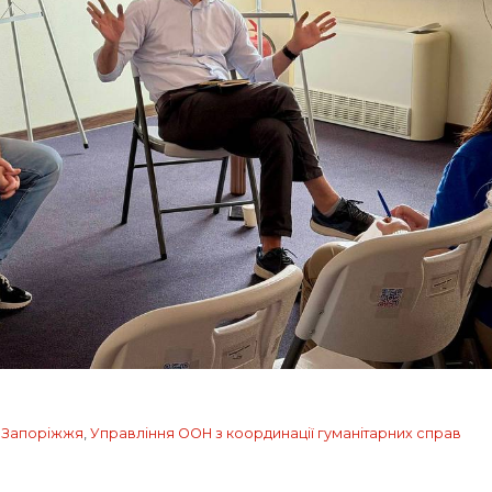
,
Запоріжжя
,
Управління ООН з координації гуманітарних справ