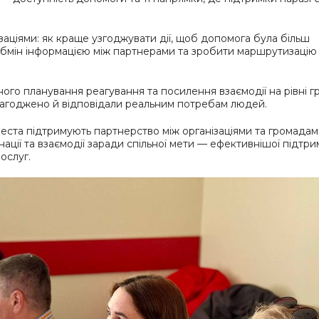
аціями: як краще узгоджувати дії, щоб допомога була більш
обмін інформацією між партнерами та зробити маршрутизаці
ого планування реагування та посилення взаємодії на рівні г
злагоджено й відповідали реальним потребам людей.
еста підтримують партнерство між організаціями та громадами
ції та взаємодії заради спільної мети — ефективнішої підтри
ослуг.