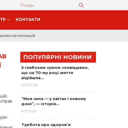
НТР
КОНТАКТИ
арних організацій
АВ
ПОПУЛЯРНІ НОВИНИ
Ї
З глибоким сумом сповіщаємо,
що на 70-му році життя
відійшла…
23.07.2026
цій,
“Моя сила — у квітах і новому
 справ
домі”, — історія…
8.07.2026
адах
Турбота про здоров’я
бракує