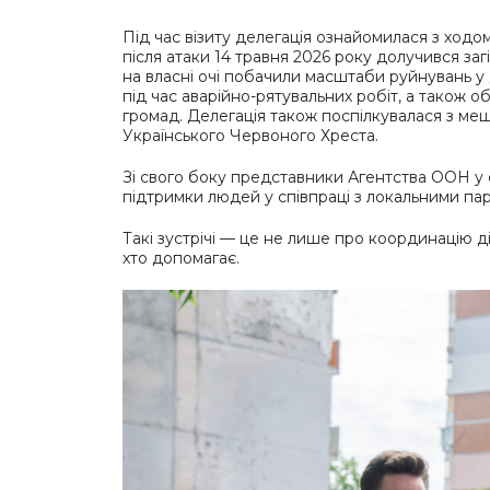
Під час візиту делегація ознайомилася з ходо
після атаки 14 травня 2026 року долучився з
на власні очі побачили масштаби руйнувань у
під час аварійно-рятувальних робіт, а також
громад. Делегація також поспілкувалася з м
Українського Червоного Хреста.
Зі свого боку представники Агентства ООН у 
підтримки людей у співпраці з локальними па
Такі зустрічі — це не лише про координацію ді
хто допомагає.