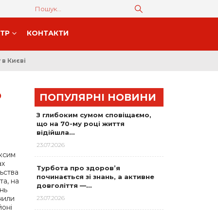
НТР
КОНТАКТИ
в Києві
О
ПОПУЛЯРНІ НОВИНИ
З глибоким сумом сповіщаємо,
що на 70-му році життя
відійшла…
23.07.2026
ксим
ах
Турбота про здоров’я
ьства
починається зі знань, а активне
а, на
довголіття —…
нь
снили
23.07.2026
йоні