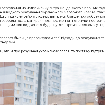
м реагування на надзвичайну ситуацію, до якого з перших год
агін швидкого реагування Українського Червоного Хреста. Уча
 Дарницькому районі столиці, дізналися більше про роботу к
 обговорили подальші кроки для посилення підтримки постраж
ешканцями пошкодженого будинку, які отримали допомогу від
справах біженців презентували свої підходи до реагування та
ртнерами.
й, але й про розуміння українських реалій та постійну підтрим