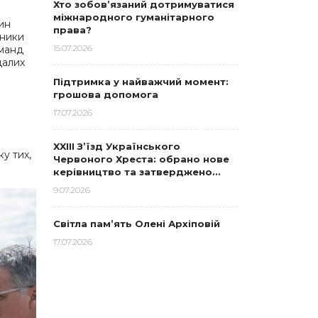
Хто зобов’язаний дотримуватися
міжнародного гуманітарного
ин
права?
сники
15.07.2026
оманд
далих
Підтримка у найважчий момент:
грошова допомога
17.07.2026
XXIII З’їзд Українського
ку тих,
Червоного Хреста: обрано нове
керівництво та затверджено…
9.07.2026
Світла пам’ять Олені Архіповій
17.07.2026