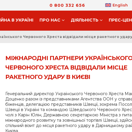
0 800 332 656
English
ІЙНА В УКРАЇНІ
ПРО НАС
ДIЯЛЬНIСТЬ
ПРЕС-ЦЕ
аїнського Червоного Хреста відвідали місце ракетного удару 
МІЖНАРОДНІ ПАРТНЕРИ УКРАЇНСЬКОГ
ЧЕРВОНОГО ХРЕСТА ВІДВІДАЛИ МІСЦЕ
РАКЕТНОГО УДАРУ В КИЄВІ
Генеральний директор Українського Червоного Хреста Ма
Доценко разом із представниками Агентства ООН у справ
біженців, делегацією представників Швеції, зокрема Посол
Швеції в Україні та командою Шведського Червоного Хрест
чолі з Карін Юлін, Державною секретаркою Міністра з пита
міжнародного розвитку та зовнішньої торгівлі Швеції, здій
спільний візит до місця ракетного удару в Дарницькому ра
Києва.