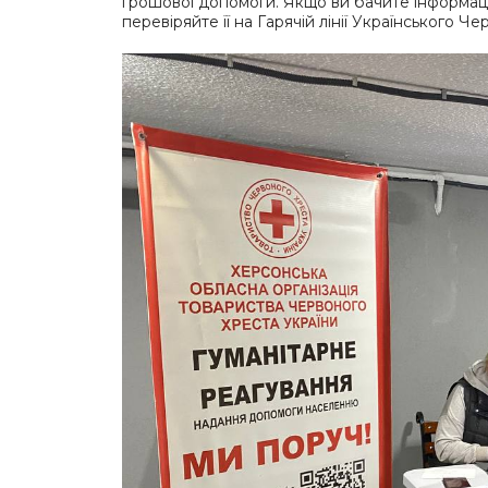
грошової допомоги. Якщо ви бачите інформаці
перевіряйте її на Гарячій лінії Українського Ч