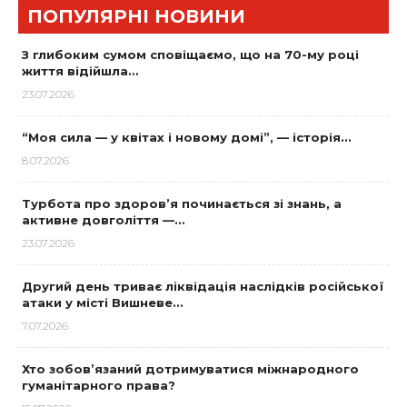
ПОПУЛЯРНІ НОВИНИ
З глибоким сумом сповіщаємо, що на 70-му році
життя відійшла…
23.07.2026
“Моя сила — у квітах і новому домі”, — історія…
8.07.2026
Турбота про здоров’я починається зі знань, а
активне довголіття —…
23.07.2026
Другий день триває ліквідація наслідків російської
атаки у місті Вишневе…
7.07.2026
Хто зобов’язаний дотримуватися міжнародного
гуманітарного права?