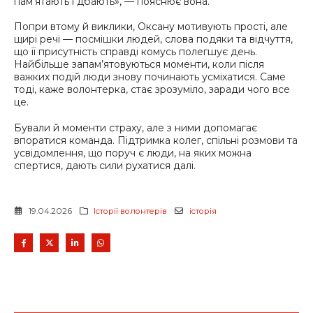
пам’ятають і дбають», — пояснює вона.
Попри втому й виклики, Оксану мотивують прості, але
щирі речі — посмішки людей, слова подяки та відчуття,
що її присутність справді комусь полегшує день.
Найбільше запам’ятовуються моменти, коли після
важких подій люди знову починають усміхатися. Саме
тоді, каже волонтерка, стає зрозуміло, заради чого все
це.
Бували й моменти страху, але з ними допомагає
впоратися команда. Підтримка колег, спільні розмови та
усвідомлення, що поруч є люди, на яких можна
спертися, дають сили рухатися далі.
19.04.2026
Історії волонтерів
історія