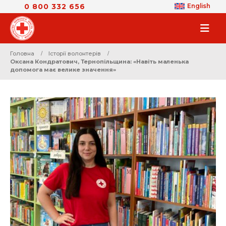
0 800 332 656
English
Головна
Історії волонтерів
Оксана Кондратович, Тернопільщина: «Навіть маленька
допомога має велике значення»