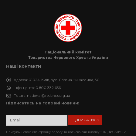
Національний комітет
Товариства Червоного Хреста України
Наші контакти
Адреса:
01024, Київ, вул. Євгена Чикаленка, 30
Інфо-центр:
0 800 332 656
Пошта:
national@redcross.org.ua
Підписатись на головні новини:
Вписуючи свою електронну адресу та натискаючи кнопку “ПІДПИСАТИСЬ”,