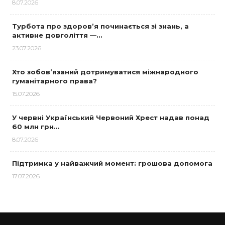
8.07.2026
Турбота про здоров’я починається зі знань, а
активне довголіття —…
23.07.2026
Хто зобов’язаний дотримуватися міжнародного
гуманітарного права?
15.07.2026
У червні Український Червоний Хрест надав понад
60 млн грн…
8.07.2026
Підтримка у найважчий момент: грошова допомога
17.07.2026