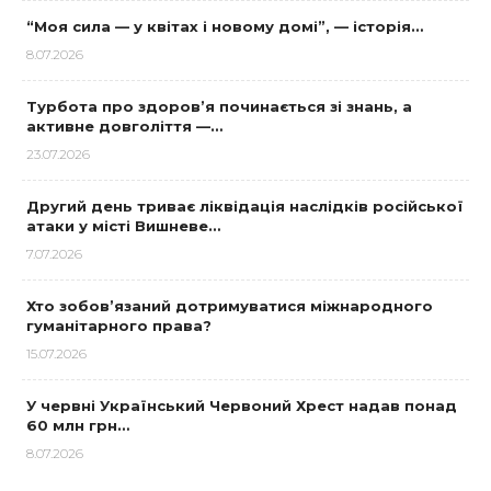
“Моя сила — у квітах і новому домі”, — історія…
8.07.2026
Турбота про здоров’я починається зі знань, а
активне довголіття —…
23.07.2026
Другий день триває ліквідація наслідків російської
атаки у місті Вишневе…
7.07.2026
Хто зобов’язаний дотримуватися міжнародного
гуманітарного права?
15.07.2026
У червні Український Червоний Хрест надав понад
60 млн грн…
8.07.2026