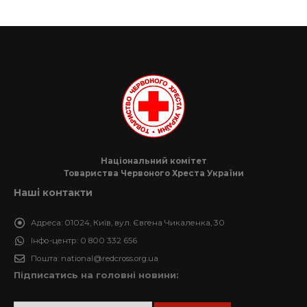
Національний комітет
Товариства Червоного Хреста України
Наші контакти
Адреса:
01024, Київ, вул. Євгена Чикаленка, 30
Інфо-центр:
0 800 332 656
Пошта:
national@redcross.org.ua
Підписатись на головні новини: