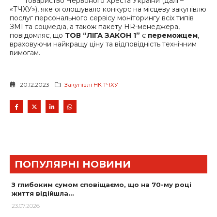
Товариство Червоного Хреста України (далі –
«ТЧХУ»), яке оголошувало конкурс на місцеву закупівлю
послуг персонального сервісу моніторингу всіх типів
ЗМІ та соцмедіа, а також пакету HR-менеджера,
повідомляє, що
ТОВ “ЛІГА ЗАКОН 1”
є
переможцем
,
враховуючи найкращу ціну та відповідність технічним
вимогам.
20.12.2023
Закупівлі НК ТЧХУ
ПОПУЛЯРНІ НОВИНИ
З глибоким сумом сповіщаємо, що на 70-му році
життя відійшла…
23.07.2026