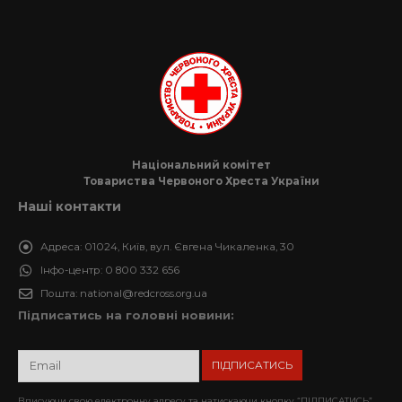
Національний комітет
Товариства Червоного Хреста України
Наші контакти
Адреса:
01024, Київ, вул. Євгена Чикаленка, 30
Інфо-центр:
0 800 332 656
Пошта:
national@redcross.org.ua
Підписатись на головні новини:
Вписуючи свою електронну адресу та натискаючи кнопку “ПІДПИСАТИСЬ”,