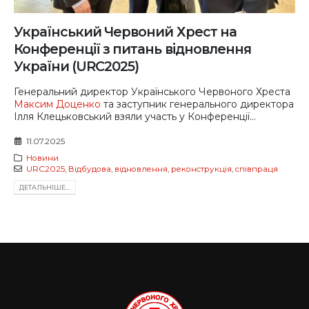
Український Червоний Хрест на
Конференції з питань відновлення
України (URC2025)
Генеральний директор Українського Червоного Хреста
Максим Доценко
та заступник генерального директора
Ілля Клецьковський взяли участь у Конференції...
11.07.2025
Новини
URC2025
,
Відбудова
,
відновлення
,
реконструкція
,
співпраця
ДЕТАЛЬНIШЕ...