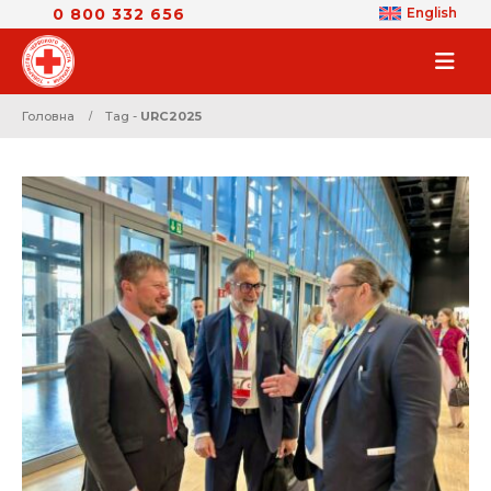
0 800 332 656
English
Головна
Tag -
URC2025