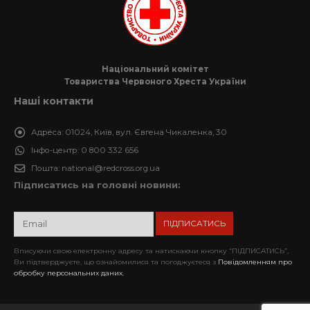
Національний комітет
Товариства Червоного Хреста України
Наші контакти
Адреса:
01024, Київ, вул. Євгена Чикаленка, 30
Інфо-центр:
0 800 332 656
Пошта:
national@redcross.org.ua
Підписатись на головні новини:
Вписуючи свою електронну адресу та натискаючи кнопку “ПІДПИСАТИСЬ”,
Ви підтверджуєте, що ознайомилися та погоджуєтеся з
Повідомленням про
обробку персональних даних.