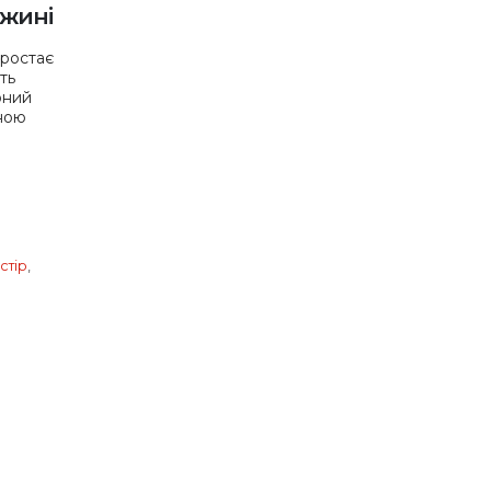
іжині
зростає
ть
оний
ною
стір
,