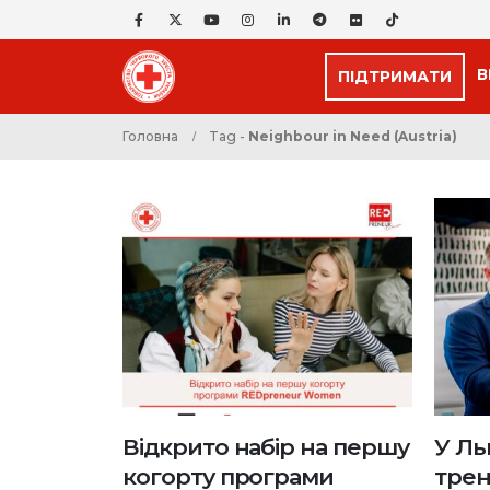
В
ПІДТРИМАТИ
Головна
Tag -
Neighbour in Need (Austria)
Відкрито набір на першу
У Ль
когорту програми
трен