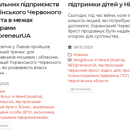
альних підприємств
підтримки дітей у Н
їнського Червоного
Сьогодні, під час війни, коли 
та в межах
кількість людей, які потребую
допомоги, Український Черв
грами
Хрест продовжує бути надій
preneurUA
опорою для суспільства...
жовтня у Львові пройшов
06.10.2025
ний тренінг для
Новини
авників місцевих і обласних
Neighbour in Need (Austria)
,
зацій Українського Червоного
REDpreneurUA
,
Австрійський
, які розвивають власні
Червоний Хрест
,
відео
,
діти
,
про
і...
психосоціальна підтримка
,
ПСП
,
Чернігівська область
.2025
ДЕТАЛЬНIШЕ...
ини
hbour in Need (Austria)
,
neurUA
,
Австрійський
ий Хрест
,
бізнес
,
внутрішньо
щені особи
,
ВПО
,
економіка
,
оціальне підприємництво
IШЕ...