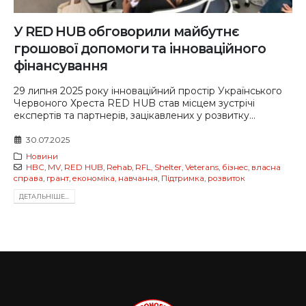
У RED HUB обговорили майбутнє
грошової допомоги та інноваційного
фінансування
29 липня 2025 року інноваційний простір Українського
Червоного Хреста RED HUB став місцем зустрічі
експертів та партнерів, зацікавлених у розвитку...
30.07.2025
Новини
HBC
,
MV
,
RED HUB
,
Rehab
,
RFL
,
Shelter
,
Veterans
,
бізнес
,
власна
справа
,
грант
,
економіка
,
навчання
,
Підтримка
,
розвиток
ДЕТАЛЬНIШЕ...