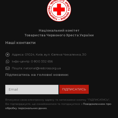
Національний комітет
Товариства Червоного Хреста України
Наші контакти
Адреса:
01024, Київ, вул. Євгена Чикаленка, 30
Інфо-центр:
0 800 332 656
Пошта:
national@redcross.org.ua
Підписатись на головні новини:
Вписуючи свою електронну адресу та натискаючи кнопку “ПІДПИСАТИСЬ”,
Ви підтверджуєте, що ознайомилися та погоджуєтеся з
Повідомленням про
обробку персональних даних.