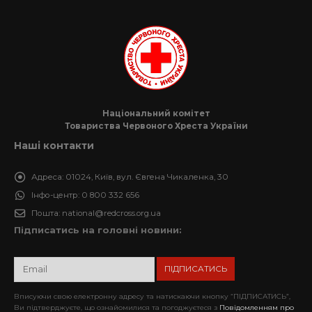
Національний комітет
Товариства Червоного Хреста України
Наші контакти
Адреса:
01024, Київ, вул. Євгена Чикаленка, 30
Інфо-центр:
0 800 332 656
Пошта:
national@redcross.org.ua
Підписатись на головні новини:
Вписуючи свою електронну адресу та натискаючи кнопку “ПІДПИСАТИСЬ”,
Ви підтверджуєте, що ознайомилися та погоджуєтеся з
Повідомленням про