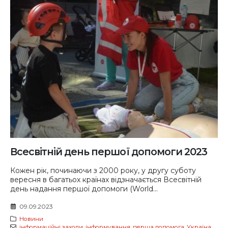
Всесвітній день першої допомоги 2023
Кожен рік, починаючи з 2000 року, у другу суботу
вересня в багатьох країнах відзначається Всесвітній
день надання першої допомоги (World...
09.09.2023
Новини
інформаційні заходи
,
інформування
,
перша допомога
,
Україна