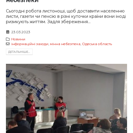
небезпеки
Сьогодні робота листоноші, щоб доставити населенню
листи, газети чи пенсію в різні куточки країни вони іноді
ризикують життям. Задля збереження...
23.03.2023
Новини
інформаційні заходи
,
мінна небезпека
,
Одеська область
ДЕТАЛЬНIШЕ...