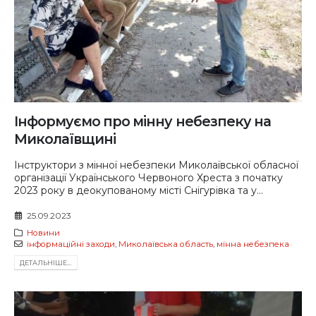
Інформуємо про мінну небезпеку на
Миколаївщині
Інструктори з мінної небезпеки Миколаївської обласної
організації Українського Червоного Хреста з початку
2023 року в деокупованому місті Снігурівка та у...
25.09.2023
Новини
інформаційні заходи
,
Миколаївська область
,
мінна небезпека
ДЕТАЛЬНIШЕ...