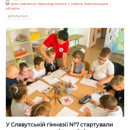
діти
,
навчання
,
перша допомога
,
Славута
,
Хмельницька
область
ДЕТАЛЬНIШЕ...
У Славутській гімназії №7 стартували