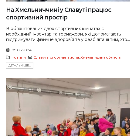
На Хмельниччині у Славуті працює
спортивний простір
В облаштованих двох спортивних кімнатах є
необхідний інвентар та тренажери, які допомагають
підтримувати фізичне здоровʼя та у реабілітації тим, хто...
09.05.2024
Новини
Славута
,
спортивна зона
,
Хмельницька область
ДЕТАЛЬНIШЕ...