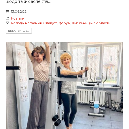
щодо таких аспектів...
13.06.2024
Новини
молодь
,
навчання
,
Славута
,
форум
,
Хмельницька область
ДЕТАЛЬНIШЕ...