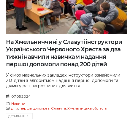
На Хмельниччині у Славуті інструктори
Українського Червоного Хреста за два
тижні навчили навичкам надання
першої допомоги понад 200 дітей
У сімох навчальних закладах інструктори ознайомили
213 дітей з алгоритмом надання першої допомоги та
діями у разі загрозливих для життя...
07.05.2024
Новини
діти
,
перша допомога
,
Славута
,
Хмельницька область
ДЕТАЛЬНIШЕ...