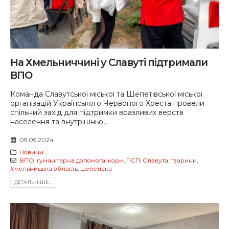
На Хмельниччині у Славуті підтримали
ВПО
Команда Славутської міської та Шепетівської міської
організацій Українського Червоного Хреста провели
спільний захід для підтримки вразливих верств
населення та внутрішньо...
09.09.2024
Новини
ВПО
,
гуманітарна допомога
,
корм
,
ПСП
,
Славута
,
тварини
,
Хмельницька область
,
шепетівка
ДЕТАЛЬНIШЕ...