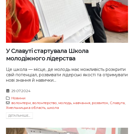
У Славуті стартувала Школа
молодіжного лідерства
Це школа — місце, де молодь має можливість розкрити
свій потенціал, розвивати лідерські якості та отримувати
нові знання й навички...
29.07.2024
Новини
волонтери
,
волонтерство
,
молодь
,
навчання
,
розвиток
,
Славута
,
Хмельницька область
,
школа
ДЕТАЛЬНIШЕ...