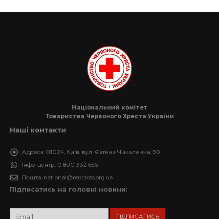
Національний комітет
Товариства Червоного Хреста України
Наші контакти
Адреса:
01024, Київ, вул. Євгена Чикаленка, 30
Інфо-центр:
0 800 332 656
Пошта:
national@redcross.org.ua
Підписатись на головні новини: