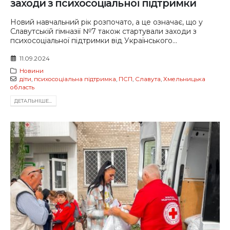
заходи з психосоціальної підтримки
Новий навчальний рік розпочато, а це означає, що у
Славутській гімназії №7 також стартували заходи з
психосоціальної підтримки від Українського...
11.09.2024
Новини
діти
,
психосоціальна підтримка
,
ПСП
,
Славута
,
Хмельницька
область
ДЕТАЛЬНIШЕ...