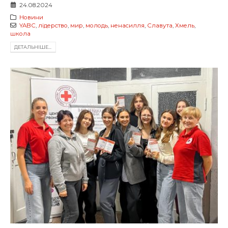
24.08.2024
Новини
YABC
,
лідерство
,
мир
,
молодь
,
ненасилля
,
Славута
,
Хмель
,
школа
ДЕТАЛЬНIШЕ...