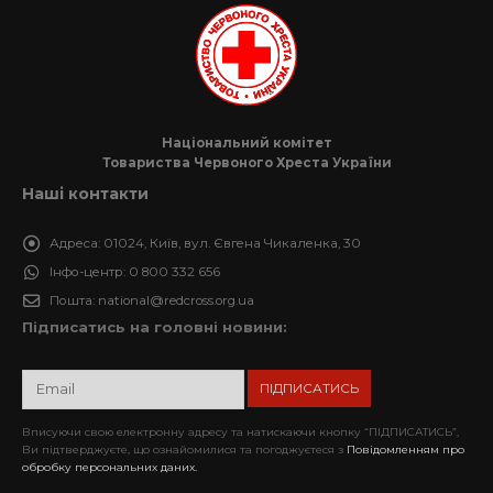
Національний комітет
Товариства Червоного Хреста України
Наші контакти
Адреса:
01024, Київ, вул. Євгена Чикаленка, 30
Інфо-центр:
0 800 332 656
Пошта:
national@redcross.org.ua
Підписатись на головні новини:
Вписуючи свою електронну адресу та натискаючи кнопку “ПІДПИСАТИСЬ”,
Ви підтверджуєте, що ознайомилися та погоджуєтеся з
Повідомленням про
обробку персональних даних.