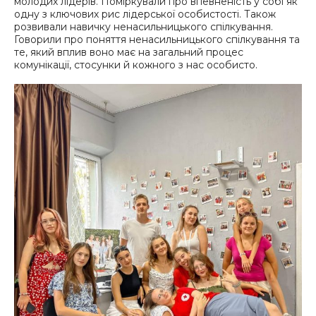
молодих лідерів. Поміркували про впевненість у собі як
одну з ключових рис лідерської особистості. Також
розвивали навичку ненасильницького спілкування.
Говорили про поняття ненасильницького спілкування та
те, який вплив воно має на загальний процес
комунікації, стосунки й кожного з нас особисто.