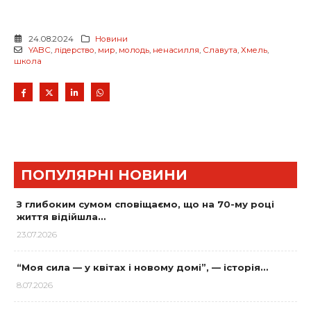
24.08.2024
Новини
YABC
,
лідерство
,
мир
,
молодь
,
ненасилля
,
Славута
,
Хмель
,
школа
ПОПУЛЯРНІ НОВИНИ
З глибоким сумом сповіщаємо, що на 70-му році
життя відійшла…
23.07.2026
“Моя сила — у квітах і новому домі”, — історія…
8.07.2026