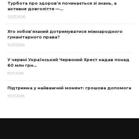
Турбота про здоров’я починається зі знань, а
активне довголіття —…
23.07.2026
Хто зобов’язаний дотримуватися міжнародного
гуманітарного права?
15.07.2026
У червні Український Червоний Хрест надав понад
60 млн грн…
8.07.2026
Підтримка у найважчий момент: грошова допомога
17.07.2026