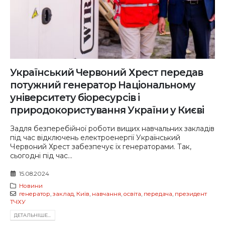
Український Червоний Хрест передав
потужний генератор Національному
університету біоресурсів і
природокористування України у Києві
Задля безперебійної роботи вищих навчальних закладів
під час відключень електроенергії Український
Червоний Хрест забезпечує їх генераторами. Так,
сьогодні під час...
15.08.2024
Новини
генератор
,
заклад
,
Київ
,
навчання
,
освіта
,
передача
,
президент
ТЧХУ
ДЕТАЛЬНIШЕ...