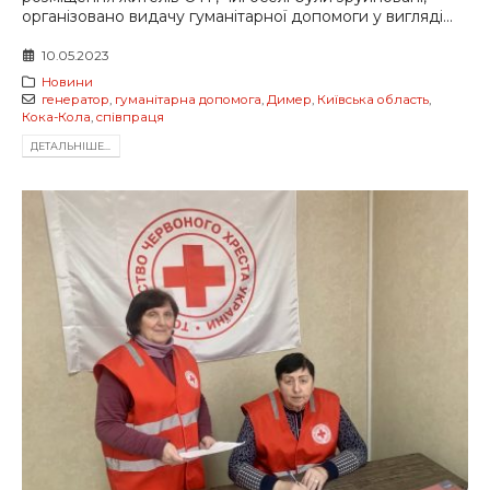
організовано видачу гуманітарної допомоги у вигляді...
10.05.2023
Новини
генератор
,
гуманітарна допомога
,
Димер
,
Київська область
,
Кока-Кола
,
співпраця
ДЕТАЛЬНIШЕ...