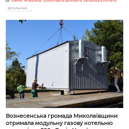
Shelter
,
генератор
,
гуманітарна допомога
,
Запорізька область
ДЕТАЛЬНIШЕ...
Вознесенська громада Миколаївщини
отримала модульну газову котельню