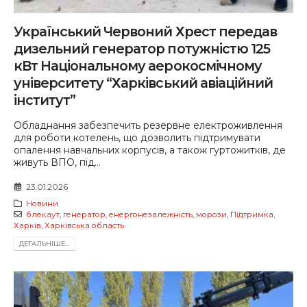
Український Червоний Хрест передав
дизельний генератор потужністю 125
кВт Національному аерокосмічному
університету “Харківський авіаційний
інститут”
Обладнання забезпечить резервне електроживлення
для роботи котелень, що дозволить підтримувати
опалення навчальних корпусів, а також гуртожитків, де
живуть ВПО, під...
23.01.2026
Новини
блекаут
,
генератор
,
енергонезалежність
,
морози
,
Підтримка
,
Харків
,
Харківська область
ДЕТАЛЬНIШЕ...