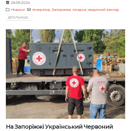
26.09.2024
Новини
генератор
,
Запоріжжя
,
лікарня
,
медичний заклад
ДЕТАЛЬНIШЕ...
На Запоріжжі Український Червоний