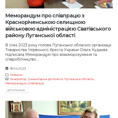
Меморандум про співпрацю з
Красноріченською селищною
військовою адміністрацією Сватівського
району Луганської області
В січні 2023 року голова Луганської обласної організації
Товариства Червоного Хреста України Ольга Кудаєва
підписала Меморандум про взаєморозуміння та
співробітництво...
18.04.2023
Новини
генератор
,
гуманітарна допомога
,
Луганська область
,
Меморандум
,
співпраця
ДЕТАЛЬНIШЕ...