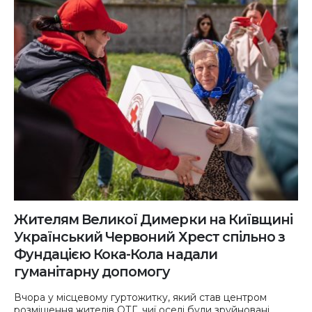
Жителям Великої Димерки на Київщині
Український Червоний Хрест спільно з
Фундацією Кока-Кола надали
гуманітарну допомогу
Вчора у місцевому гуртожитку, який став центром
розміщення жителів ОТГ, чиї оселі були зруйновані,