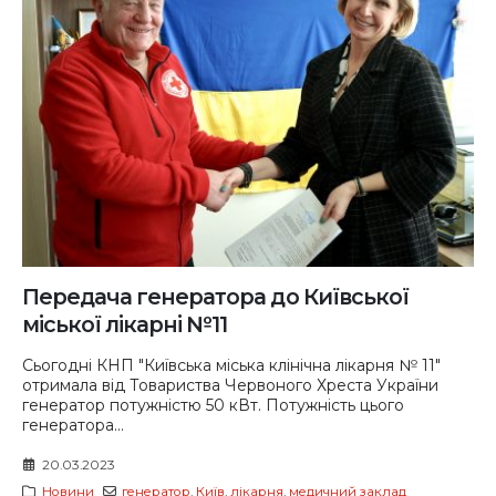
Передача генератора до Київської
міської лікарні №11
Сьогодні КНП "Київська міська клінічна лікарня № 11"
отримала від Товариства Червоного Хреста України
генератор потужністю 50 кВт. Потужність цього
генератора...
20.03.2023
Новини
генератор
,
Київ
,
лікарня
,
медичний заклад