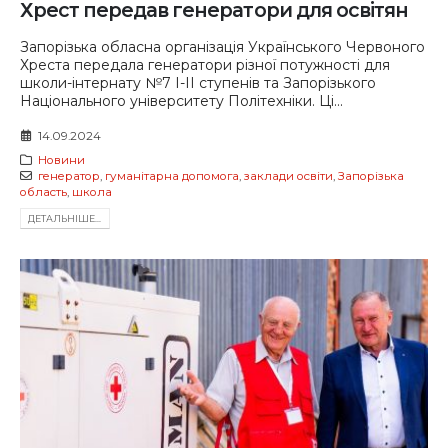
Хрест передав генератори для освітян
Запорізька обласна організація Українського Червоного
Хреста передала генератори різної потужності для
школи-інтернату №7 І-ІІ ступенів та Запорізького
Національного університету Політехніки. Ці...
14.09.2024
Новини
генератор
,
гуманітарна допомога
,
заклади освіти
,
Запорізька
область
,
школа
ДЕТАЛЬНIШЕ...