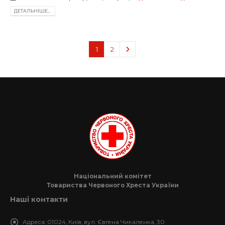
ДЕТАЛЬНIШЕ...
1
2
Національний комітет
Товариства Червоного Хреста України
Наші контакти
Адреса:
01024, Київ, вул. Євгена Чикаленка, 30