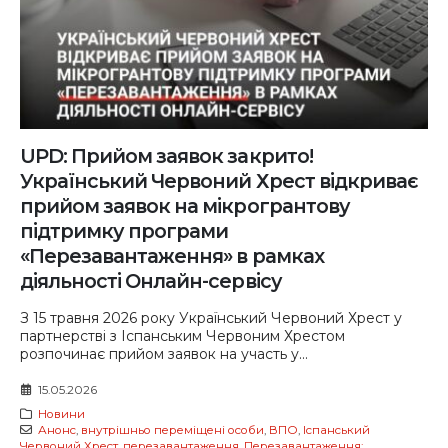
UPD: Прийом заявок закрито!
Український Червоний Хрест відкриває
прийом заявок на мікрогрантову
підтримку програми
«Перезавантаження» в рамках
діяльності Онлайн-сервісу
З 15 травня 2026 року Український Червоний Хрест у
партнерстві з Іспанським Червоним Хрестом
розпочинає прийом заявок на участь у...
15.05.2026
Новини
Анонс
,
внутрішньо переміщені особи
,
ВПО
,
Іспанський
Червоний Хрест
,
перезавантаження
,
Перезавантаження: