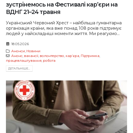
зустрінемось на Фестивалі кар’єри на
ВДНГ 21–24 травня
Український Червоний Хрест – найбільша гуманітарна
організація країни, яка вже понад 108 років підтримує
людей у найскладніші моменти життя. Ми реагуємо...
18.05.2026
Анонси
,
Новини
Анонс
,
вакансії
,
волонтерство
,
карʼєра
,
Підтримка
,
працевлаштування
,
робота
ДЕТАЛЬНIШЕ...