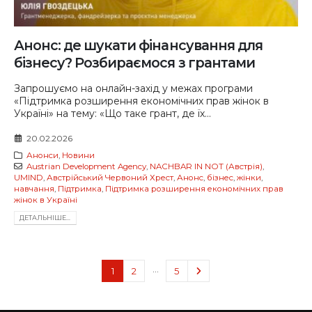
Анонс: де шукати фінансування для
бізнесу? Розбираємося з грантами
Запрошуємо на онлайн-захід у межах програми
«Підтримка розширення економічних прав жінок в
Україні» на тему: «Що таке грант, де їх...
20.02.2026
Анонси
,
Новини
Austrian Development Agency
,
NACHBAR IN NOT (Австрія)
,
UMIND
,
Австрійський Червоний Хрест
,
Анонс
,
бізнес
,
жінки
,
навчання
,
Підтримка
,
Підтримка розширення економічних прав
жінок в Україні
ДЕТАЛЬНIШЕ...
…
1
2
5