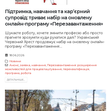
Підтримка, навчання та кар’єрний
супровід: триває набір на оновлену
онлайн-програму «Перезавантаження»
Шукаєте роботу, хочете змінити професію або просто
прагнете зрозуміти куди рухатися далі? Український
Червоний Хрест продовжує набір на оновлену онлайн-
програму «Перезавантаження:...
18.06.2026
Новини
Анонс
,
заявка
,
навчання
,
Перезавантаження: розширення
можливостей для працевлаштування
,
перекваліфікація
,
програма
,
робота
ДЕТАЛЬНIШЕ...