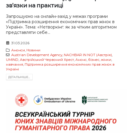
зв’язки на практиці
Запрошуємо на онлайн-захід у межах програми
«Підтримка розширення економічних прав жінок в
Україні». Тема: «Нетворкінг: як за чітким алгоритмом
представляти себе...
31.03.2026
Анонси
,
Новини
Austrian Development Agency
,
NACHBAR IN NOT (Австрія)
,
UMIND
,
Австрійський Червоний Хрест
,
Анонс
,
бізнес
,
жінки
,
навчання
,
Підтримка розширення економічних прав жінок в
Україні
ДЕТАЛЬНIШЕ...