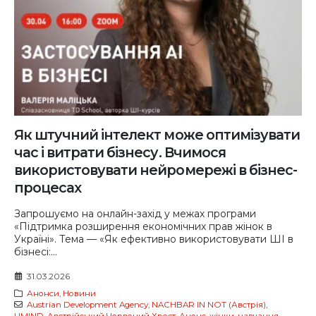
Як штучний інтелект може оптимізувати
час і витрати бізнесу. Вчимося
використовувати нейромережі в бізнес-
процесах
Запрошуємо на онлайн-захід у межах програми
«Підтримка розширення економічних прав жінок в
Україні». Тема — «Як ефективно використовувати ШІ в
бізнесі:...
31.03.2026
Анонси
,
Новини
Austrian Development Agency
,
NACHBAR IN NOT (Австрія)
,