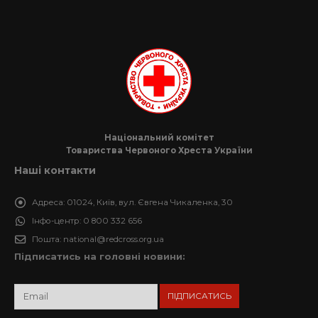
Національний комітет
Товариства Червоного Хреста України
Наші контакти
Адреса:
01024, Київ, вул. Євгена Чикаленка, 30
Інфо-центр:
0 800 332 656
Пошта:
national@redcross.org.ua
Підписатись на головні новини: