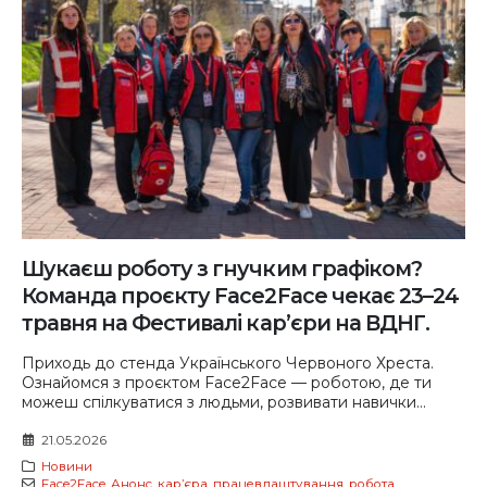
Шукаєш роботу з гнучким графіком?
Команда проєкту Face2Face чекає 23–24
травня на Фестивалі кар’єри на ВДНГ.
Приходь до стенда Українського Червоного Хреста.
Ознайомся з проєктом Face2Face — роботою, де ти
можеш спілкуватися з людьми, розвивати навички...
21.05.2026
Новини
Face2Face
,
Анонс
,
карʼєра
,
працевлаштування
,
робота
,