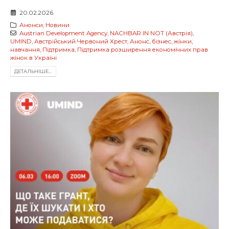
20.02.2026
Анонси
,
Новини
Austrian Development Agency
,
NACHBAR IN NOT (Австрія)
,
UMIND
,
Австрійський Червоний Хрест
,
Анонс
,
бізнес
,
жінки
,
навчання
,
Підтримка
,
Підтримка розширення економічних прав
жінок в Україні
ДЕТАЛЬНIШЕ...