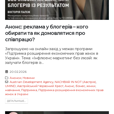
Анонс: реклама у блогерів – кого
обирати та як домовлятися про
співпрацю?
Запрошуємо на онлайн-захід у межах програми
«Підтримка розширення економічних прав жінок в
Україні». Тема: «Інфлюенс-маркетинг без ілюзій: як
залучати блогерів із...
20.02.2026
Анонси
,
Новини
Austrian Development Agency
,
NACHBAR IN NOT (Австрія)
,
UMIND
,
Австрійський Червоний Хрест
,
Анонс
,
бізнес
,
жінки
,
навчання
,
Підтримка
,
Підтримка розширення економічних прав
жінок в Україні
ДЕТАЛЬНIШЕ...