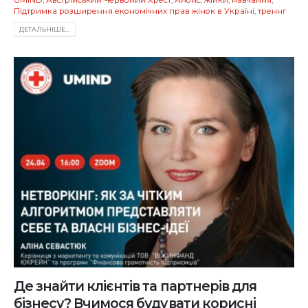
UMIND
,
Австрійський Червоний Хрест
,
Анонс
,
жінки
,
навчання
,
Підтримка розширення економічних прав жінок в Україні
,
треннг
ДЕТАЛЬНIШЕ...
Де знайти клієнтів та партнерів для
бізнесу? Вчимося будувати корисні