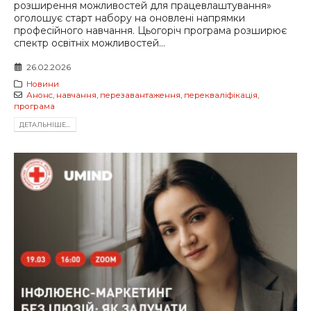
розширення можливостей для працевлаштування»
оголошує старт набору на оновлені напрямки
професійного навчання. Цьогоріч програма розширює
спектр освітніх можливостей...
26.02.2026
Новини
Анонс
,
навчання
,
перезавантаження
,
перекваліфікація
,
програма
ДЕТАЛЬНIШЕ...