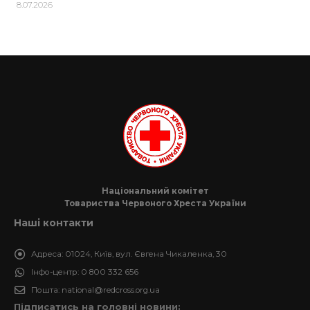
8.07.2026
Національний комітет
Товариства Червоного Хреста України
Наші контакти
Адреса:
01024, Київ, вул. Євгена Чикаленка, 30
Інфо-центр:
0 800 332 656
Пошта:
national@redcross.org.ua
Підписатись на головні новини: