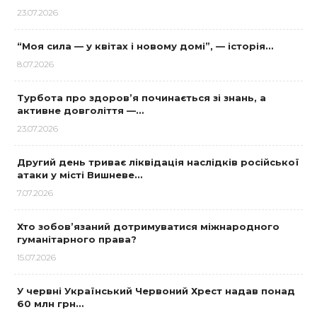
23.07.2026
“Моя сила — у квітах і новому домі”, — історія…
8.07.2026
Турбота про здоров’я починається зі знань, а
активне довголіття —…
23.07.2026
Другий день триває ліквідація наслідків російської
атаки у місті Вишневе…
7.07.2026
Хто зобов’язаний дотримуватися міжнародного
гуманітарного права?
15.07.2026
У червні Український Червоний Хрест надав понад
60 млн грн…