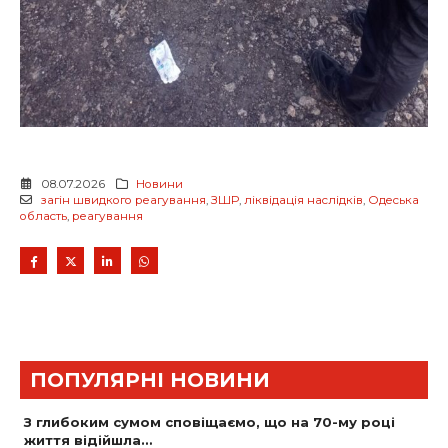
08.07.2026
Новини
загін швидкого реагування
,
ЗШР
,
ліквідація наслідків
,
Одеська
область
,
реагування
ПОПУЛЯРНІ НОВИНИ
З глибоким сумом сповіщаємо, що на 70-му році
життя відійшла…