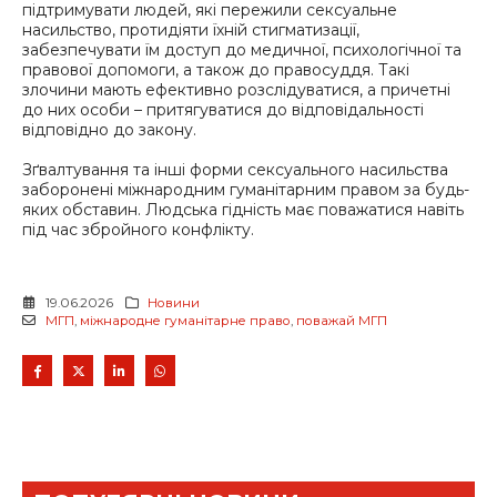
підтримувати людей, які пережили сексуальне
насильство, протидіяти їхній стигматизації,
забезпечувати їм доступ до медичної, психологічної та
правової допомоги, а також до правосуддя. Такі
злочини мають ефективно розслідуватися, а причетні
до них особи – притягуватися до відповідальності
відповідно до закону.
Зґвалтування та інші форми сексуального насильства
заборонені міжнародним гуманітарним правом за будь-
яких обставин. Людська гідність має поважатися навіть
під час збройного конфлікту.
19.06.2026
Новини
МГП
,
міжнародне гуманітарне право
,
поважай МГП