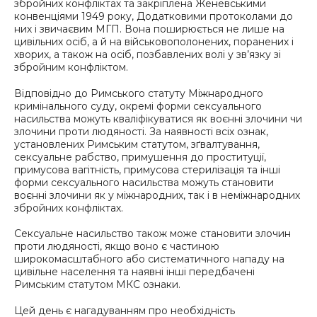
збройних конфліктах та закріплена Женевськими
конвенціями 1949 року, Додатковими протоколами до
них і звичаєвим МГП. Вона поширюється не лише на
цивільних осіб, а й на військовополонених, поранених і
хворих, а також на осіб, позбавлених волі у зв’язку зі
збройним конфліктом.
Відповідно до Римського статуту Міжнародного
кримінального суду, окремі форми сексуального
насильства можуть кваліфікуватися як воєнні злочини чи
злочини проти людяності. За наявності всіх ознак,
установлених Римським статутом, зґвалтування,
сексуальне рабство, примушення до проституції,
примусова вагітність, примусова стерилізація та інші
форми сексуального насильства можуть становити
воєнні злочини як у міжнародних, так і в неміжнародних
збройних конфліктах.
Сексуальне насильство також може становити злочин
проти людяності, якщо воно є частиною
широкомасштабного або систематичного нападу на
цивільне населення та наявні інші передбачені
Римським статутом МКС ознаки.
Цей день є нагадуванням про необхідність