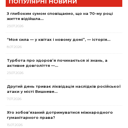
ПОПУЛЯРНІ НОВИНИ
З глибоким сумом сповіщаємо, що на 70-му році
життя відійшла…
23.07.2026
“Моя сила — у квітах і новому домі”, — історія…
8.07.2026
Турбота про здоров’я починається зі знань, а
активне довголіття —…
23.07.2026
Другий день триває ліквідація наслідків російської
атаки у місті Вишневе…
7.07.2026
Хто зобов’язаний дотримуватися міжнародного
гуманітарного права?
15.07.2026