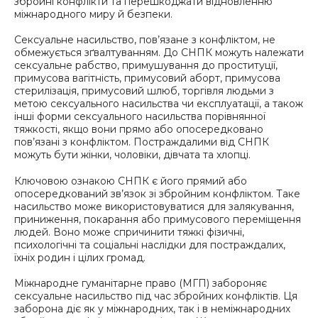
збройні конфлікти та перешкоджати відновленню
міжнародного миру й безпеки.
Сексуальне насильство, пов’язане з конфліктом, не
обмежується зґвалтуванням. До СНПК можуть належати
сексуальне рабство, примушування до проституції,
примусова вагітність, примусовий аборт, примусова
стерилізація, примусовий шлюб, торгівля людьми з
метою сексуального насильства чи експлуатації, а також
інші форми сексуального насильства порівнянної
тяжкості, якщо вони прямо або опосередковано
пов’язані з конфліктом. Постраждалими від СНПК
можуть бути жінки, чоловіки, дівчата та хлопці.
Ключовою ознакою СНПК є його прямий або
опосередкований зв’язок зі збройним конфліктом. Таке
насильство може використовуватися для залякування,
приниження, покарання або примусового переміщення
людей. Воно може спричинити тяжкі фізичні,
психологічні та соціальні наслідки для постраждалих,
їхніх родин і цілих громад.
Міжнародне гуманітарне право (МГП) забороняє
сексуальне насильство під час збройних конфліктів. Ця
заборона діє як у міжнародних, так і в неміжнародних