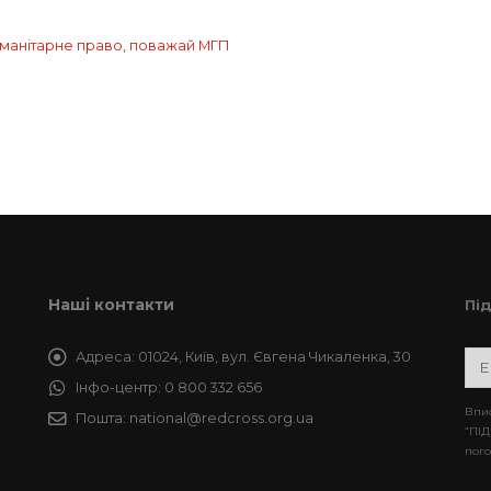
манітарне право
,
поважай МГП
Наші контакти
Пі
Адреса:
01024, Київ, вул. Євгена Чикаленка, 30
Інфо-центр:
0 800 332 656
Впис
Пошта:
national@redcross.org.ua
“ПІД
пого