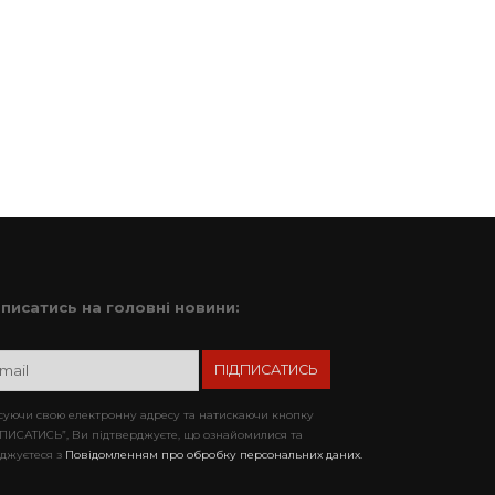
дписатись на головні новини:
уючи свою електронну адресу та натискаючи кнопку
ПИСАТИСЬ”, Ви підтверджуєте, що ознайомилися та
джуєтеся з
Повідомленням про обробку персональних даних.