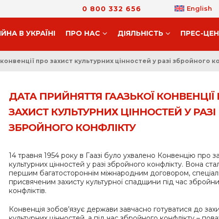
0 800 332 656
English
ІЙНА В УКРАЇНІ
ПРО НАС
ДIЯЛЬНIСТЬ
ПРЕС-ЦЕ
конвенції про захист культурних цінностей у разі збройного к
ДАТА ПРИЙНЯТТЯ ГААЗЬКОЇ КОНВЕНЦІЇ
ЗАХИСТ КУЛЬТУРНИХ ЦІННОСТЕЙ У РАЗІ
ЗБРОЙНОГО КОНФЛІКТУ
14 травня 1954 року в Гаазі було ухвалено Конвенцію про з
культурних цінностей у разі збройного конфлікту. Вона ста
першим багатостороннім міжнародним договором, спеціал
присвяченим захисту культурної спадщини під час збройн
конфліктів.
Конвенція зобов’язує держави завчасно готуватися до зах
культурних цінностей, а під час збройного конфлікту – пов