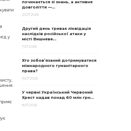
починається зі знань, а активне
довголіття —…
кувати
23.07.2026
а
Другий день триває ліквідація
наслідків російської атаки у
ред у
місті Вишневе…
7.07.2026
Хто зобов’язаний дотримуватися
міжнародного гуманітарного
права?
15.07.2026
хисту,
шення.
У червні Український Червоний
Хрест надав понад 60 млн грн…
сприяє
8.07.2026
мує