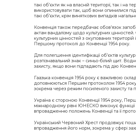
такі об’єкти як на власній території, так і на 
використовувати так, щоб вони опинилися пі
такі об’єкти, крім виняткових випадків нагально
Конвенція також передбачає обов’язок запоб
актам вандалізму щодо культурних цінностей
культурних цінностей з окупованих територій 
Першому протоколі до Конвенції 1954 року.
Для полегшення ідентифікації об’єктів культ
розпізнавальний знак – синьо-білий щит. Водно
захисту, якщо вони підпадають під дію Конвенц
Гаазька конвенція 1954 року є важливою скла
доповнюються Першим протоколом 1954 року т
зокрема через режим посиленого захисту та п
Україна є стороною Конвенції 1954 року, Пер
міжнародному рівні ЮНЕСКО виконує функції де
впровадженню положень Конвенції та її проток
Український Червоний Хрест продовжує поши
впровадження його норм, зокрема у сфері зах