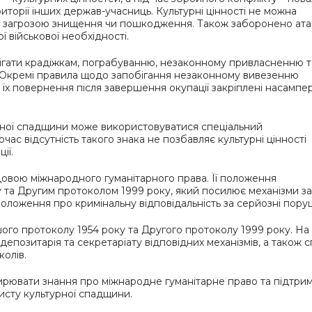
території інших держав-учасниць. Культурні цінності не можна
д загрозою знищення чи пошкодження. Також заборонено ата
ї військової необхідності.
ігати крадіжкам, пограбуванню, незаконному привласненню т
. Окремі правила щодо запобігання незаконному вивезенню
і їх повернення після завершення окупації закріплені насампе
урної спадщини може використовуватися спеціальний
час відсутність такого знака не позбавляє культурні цінності
ії.
довою міжнародного гуманітарного права. Її положення
а Другим протоколом 1999 року, який посилює механізми за
оложення про кримінальну відповідальність за серйозні пору
шого протоколу 1954 року та Другого протоколу 1999 року. На
позитарія та секретаріату відповідних механізмів, а також 
олів.
рювати знання про міжнародне гуманітарне право та підтри
исту культурної спадщини.