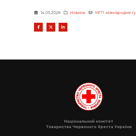
14.05.2026
Новини
МГП
,
міжнародне гу
Національний комітет
Товариства Червоного Хреста України