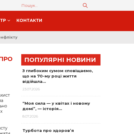
НТР
КОНТАКТИ
онфлікту
 ПРО
ПОПУЛЯРНІ НОВИНИ
З глибоким сумом сповіщаємо,
що на 70-му році життя
відійшла…
23.07.2026
ахист
ла
“Моя сила — у квітах і новому
ьно
домі”, — історія…
их
8.07.2026
исту
Турбота про здоров’я
ажати