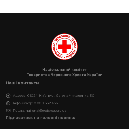
Національний комітет
Товариства Червоного Хреста України
Наші контакти
Адреса:
01024, Київ, вул. Євгена Чикаленка, 30
Інфо-центр:
0 800 332 656
Пошта:
national@redcross.org.ua
Підписатись на головні новини: