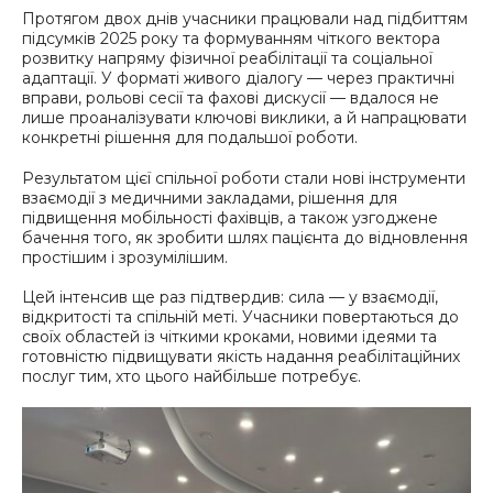
Протягом двох днів учасники працювали над підбиттям
підсумків 2025 року та формуванням чіткого вектора
розвитку напряму фізичної реабілітації та соціальної
адаптації. У форматі живого діалогу — через практичні
вправи, рольові сесії та фахові дискусії — вдалося не
лише проаналізувати ключові виклики, а й напрацювати
конкретні рішення для подальшої роботи.
Результатом цієї спільної роботи стали нові інструменти
взаємодії з медичними закладами, рішення для
підвищення мобільності фахівців, а також узгоджене
бачення того, як зробити шлях пацієнта до відновлення
простішим і зрозумілішим.
Цей інтенсив ще раз підтвердив: сила — у взаємодії,
відкритості та спільній меті. Учасники повертаються до
своїх областей із чіткими кроками, новими ідеями та
готовністю підвищувати якість надання реабілітаційних
послуг тим, хто цього найбільше потребує.