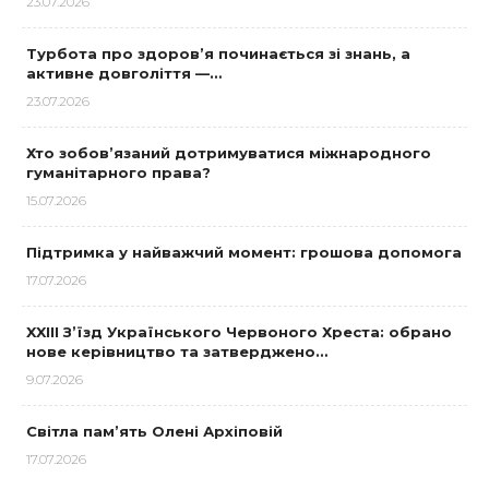
23.07.2026
Турбота про здоров’я починається зі знань, а
активне довголіття —…
23.07.2026
Хто зобов’язаний дотримуватися міжнародного
гуманітарного права?
15.07.2026
Підтримка у найважчий момент: грошова допомога
17.07.2026
XXIII З’їзд Українського Червоного Хреста: обрано
нове керівництво та затверджено…
9.07.2026
Світла пам’ять Олені Архіповій
17.07.2026