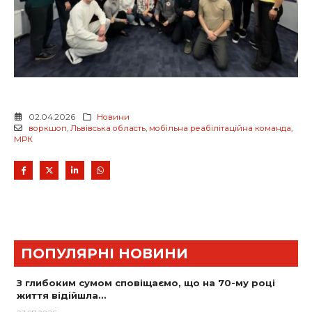
02.04.2026
Новини
воркшоп
,
Львівська область
,
мобільна реабілітаційна команда
,
МРК
ПОПУЛЯРНІ НОВИНИ
З глибоким сумом сповіщаємо, що на 70-му році
життя відійшла…