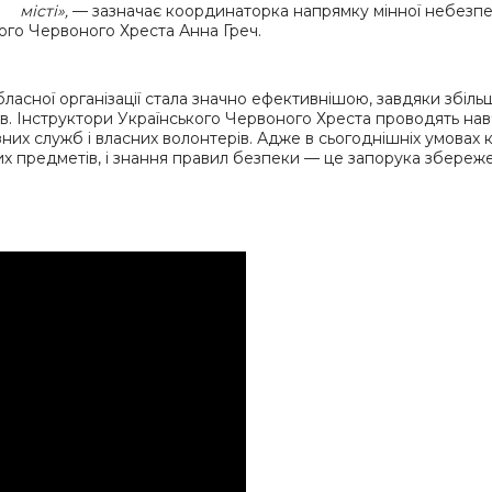
місті»,
— зазначає координаторка напрямку мінної небезп
ького Червоного Хреста Анна Греч.
обласної організації стала значно ефективнішою, завдяки збіл
рів. Інструктори Українського Червоного Хреста проводять на
ізних служб і власних волонтерів. Адже в сьогоднішніх умовах
х предметів, і знання правил безпеки — це запорука збереж