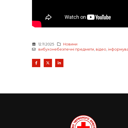
12.11.2025
Новини
вибухонебезпечні предмети
,
відео
,
інформув