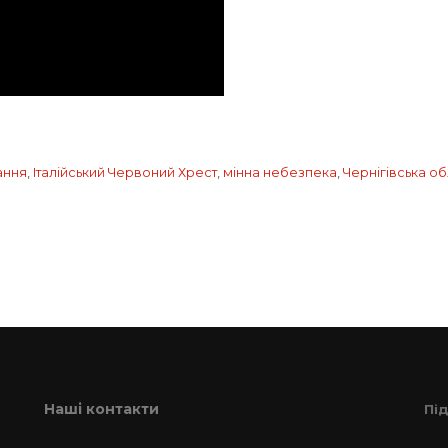
ання
,
Італійський Червоний Хрест
,
мінна небезпека
,
Чернігівська об
Наші контакти
Пі