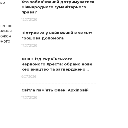
Хто зобов’язаний дотримуватися
еки
міжнародного гуманітарного
права?
15.07.2026
ьшенню
вчання
Підтримка у найважчий момент:
 кожен
грошова допомога
еного
17.07.2026
XXIII З’їзд Українського
Червоного Хреста: обрано нове
керівництво та затверджено…
9.07.2026
Світла пам’ять Олені Архіповій
17.07.2026