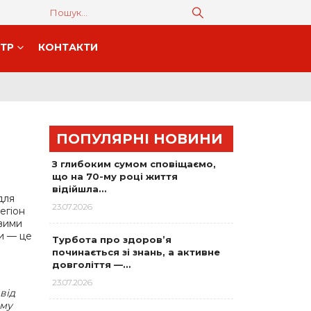
НТР
КОНТАКТИ
ПОПУЛЯРНІ НОВИНИ
З глибоким сумом сповіщаємо,
що на 70-му році життя
відійшла…
для
23.07.2026
егіон
овими
и — це
Турбота про здоров’я
починається зі знань, а активне
довголіття —…
23.07.2026
від
ому