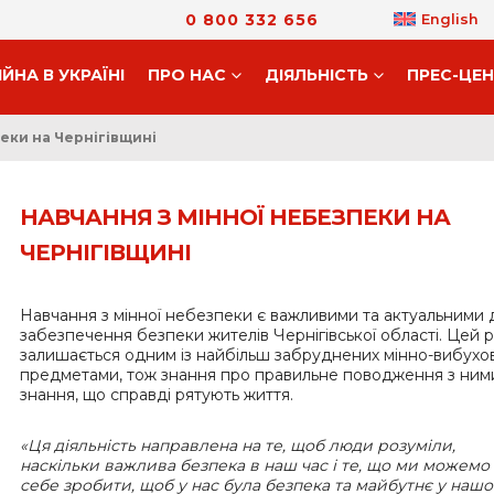
0 800 332 656
English
ІЙНА В УКРАЇНІ
ПРО НАС
ДIЯЛЬНIСТЬ
ПРЕС-ЦЕ
еки на Чернігівщині
НАВЧАННЯ З МІННОЇ НЕБЕЗПЕКИ НА
ЧЕРНІГІВЩИНІ
Навчання з мінної небезпеки є важливими та актуальними 
забезпечення безпеки жителів Чернігівської області. Цей р
залишається одним із найбільш забруднених мінно-вибух
предметами, тож знання про правильне поводження з ним
знання, що справді рятують життя.
«Ця діяльність направлена на те, щоб люди розуміли,
наскільки важлива безпека в наш час і те, що ми можемо 
себе зробити, щоб у нас була безпека та майбутнє у наш