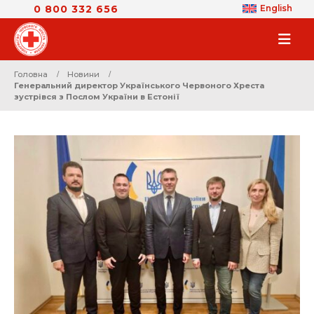
0 800 332 656
English
Головна
Новини
Генеральний директор Українського Червоного Хреста
зустрівся з Послом України в Естонії