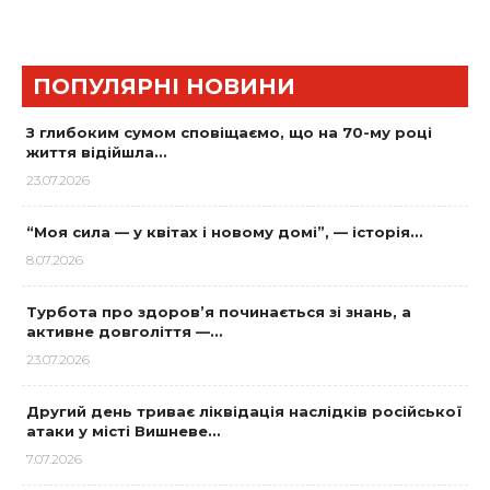
ПОПУЛЯРНІ НОВИНИ
З глибоким сумом сповіщаємо, що на 70-му році
життя відійшла…
23.07.2026
“Моя сила — у квітах і новому домі”, — історія…
8.07.2026
Турбота про здоров’я починається зі знань, а
активне довголіття —…
23.07.2026
Другий день триває ліквідація наслідків російської
атаки у місті Вишневе…
7.07.2026