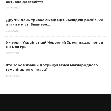
активне довголіття —…
23.07.2026
Другий день триває ліквідація наслідків російської
атаки у місті Вишневе…
7.07.2026
У червні Український Червоний Хрест надав понад
60 млн грн…
8.07.2026
Хто зобов’язаний дотримуватися міжнародного
гуманітарного права?
15.07.2026