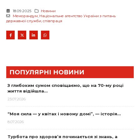
18.09.2025
Новини
Меморандум
,
Національне агентство України з питань
державної служби
,
співпраця
ПОПУЛЯРНІ НОВИНИ
З глибоким сумом сповіщаємо, що на 70-му році
життя відійшла…
23.07.2026
“Моя сила — у квітах і новому домі”, — історія…
8.07.2026
Турбота про здоров’я починається зі знань, а