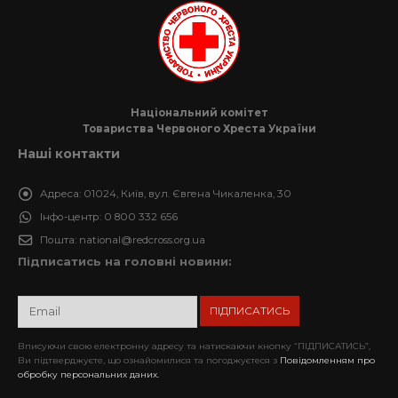
Національний комітет
Товариства Червоного Хреста України
Наші контакти
Адреса:
01024, Київ, вул. Євгена Чикаленка, 30
Інфо-центр:
0 800 332 656
Пошта:
national@redcross.org.ua
Підписатись на головні новини:
Вписуючи свою електронну адресу та натискаючи кнопку “ПІДПИСАТИСЬ”,
Ви підтверджуєте, що ознайомилися та погоджуєтеся з
Повідомленням про
обробку персональних даних.