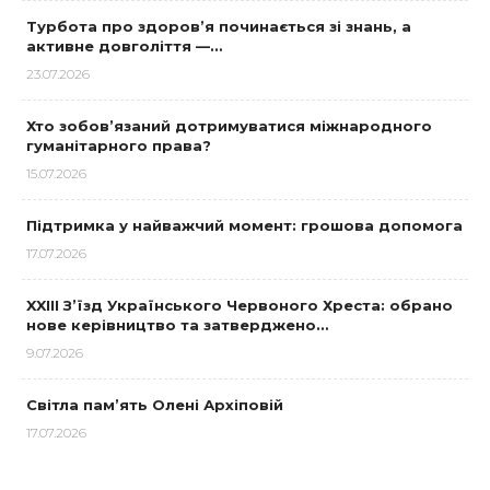
Турбота про здоров’я починається зі знань, а
активне довголіття —…
23.07.2026
Хто зобов’язаний дотримуватися міжнародного
гуманітарного права?
15.07.2026
Підтримка у найважчий момент: грошова допомога
17.07.2026
XXIII З’їзд Українського Червоного Хреста: обрано
нове керівництво та затверджено…
9.07.2026
Світла пам’ять Олені Архіповій
17.07.2026