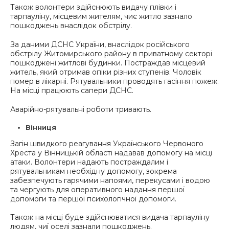
Також волонтери здійснюють видачу плівки і
тарпауліну, місцевим жителям, чиє житло зазнало
пошкоджень внаслідок обстрілу.
За даними ДСНС України, внаслідок російського
обстрілу Житомирського району в приватному секторі
пошкоджені житлові будинки. Постраждав місцевий
житель, який отримав опіки різних ступенів. Чоловік
помер в лікарні. Рятувальники проводять гасіння пожеж.
На місці працюють сапери ДСНС.
Аварійно-рятувальні роботи тривають.
Вінниця
Загін швидкого реагування Українського Червоного
Хреста у Вінницькій області надавав допомогу на місці
атаки. Волонтери надають постраждалим і
рятувальникам необхідну допомогу, зокрема
забезпечують гарячими напоями, перекусами і водою
та чергують для оперативного надання першої
допомоги та першої психологічної допомоги.
Також на місці буде здійснюватися видача тарпауліну
людям, чиї оселі зазнали пошкоджень.