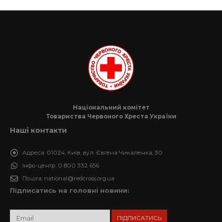
Національний комітет
Товариства Червоного Хреста України
Наші контакти
Адреса:
01024, Київ, вул. Євгена Чикаленка, 30
Інфо-центр:
0 800 332 656
Пошта:
national@redcross.org.ua
Підписатись на головні новини: