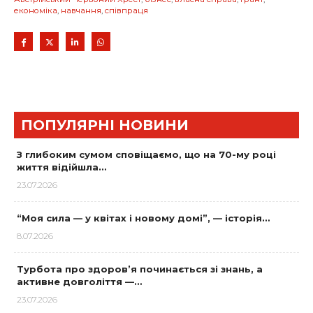
економіка
,
навчання
,
співпраця
ПОПУЛЯРНІ НОВИНИ
З глибоким сумом сповіщаємо, що на 70-му році
життя відійшла…
23.07.2026
“Моя сила — у квітах і новому домі”, — історія…
8.07.2026
Турбота про здоров’я починається зі знань, а
активне довголіття —…
23.07.2026