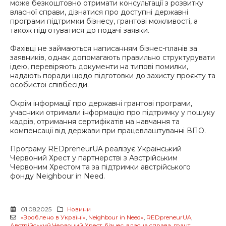
може безкоштовно отримати консультації з розвитку
власної справи, дізнатися про доступні державні
програми підтримки бізнесу, грантові можливості, а
також підготуватися до подачі заявки.
Фахівці не займаються написанням бізнес-планів за
заявників, однак допомагають правильно структурувати
ідею, перевіряють документи на типові помилки,
надають поради щодо підготовки до захисту проєкту та
особистої співбесіди.
Окрім інформації про державні грантові програми,
учасники отримали інформацію про підтримку у пошуку
кадрів, отримання сертифікатів на навчання та
компенсації від держави при працевлаштуванні ВПО.
Програму REDpreneurUA реалізує Український
Червоний Хрест у партнерстві з Австрійським
Червоним Хрестом та за підтримки австрійського
фонду Neighbour in Need.
01.08.2025
Новини
«Зроблено в Україні»
,
Neighbour in Need»
,
REDpreneurUA
,
Австрійський Червоний Хрест
,
бізнес
,
власна справа
,
грант
,