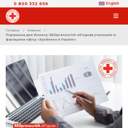
0 800 332 656
English
Головна
Новини
Підтримка для бізнесу: REDpreneurUA об’єднав учасників із
фахівцями офісу «Зроблено в Україні»