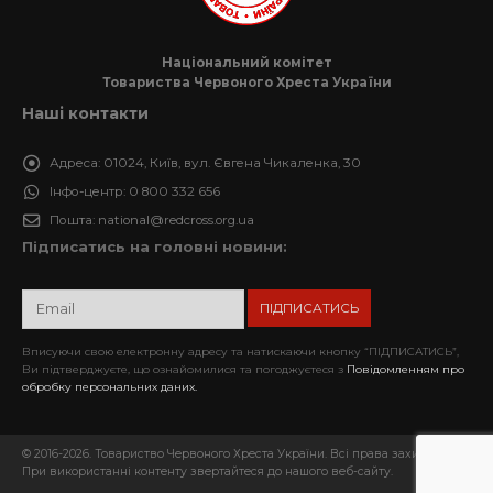
Національний комітет
Товариства Червоного Хреста України
Наші контакти
Адреса:
01024, Київ, вул. Євгена Чикаленка, 30
Інфо-центр:
0 800 332 656
Пошта:
national@redcross.org.ua
Підписатись на головні новини:
Вписуючи свою електронну адресу та натискаючи кнопку “ПІДПИСАТИСЬ”,
Ви підтверджуєте, що ознайомилися та погоджуєтеся з
Повідомленням про
обробку персональних даних.
© 2016-2026. Товариство Червоного Хреста України. Всі права захищені.
При використанні контенту звертайтеся до нашого веб-сайту.