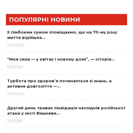
ПОПУЛЯРНІ НОВИНИ
З глибоким сумом сповіщаємо, що на 70-му році
життя відійшла…
23.07.2026
“Моя сила — у квітах і новому домі”, — історія…
8.07.2026
Турбота про здоров’я починається зі знань, а
активне довголіття —…
23.07.2026
Другий день триває ліквідація наслідків російської
атаки у місті Вишневе…
7.07.2026