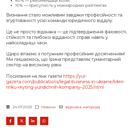
40% — рекомендації колег;
10% — присутність у міжнародних рейтингах.
Визнання стало можливим завдяки професійності та
згуртованості усієї команди юридичного відділу.
Це не просто відзнака — це підтвердження фаховості,
стійкості та глибокої відданості справі навіть у
найскладніші часи.
Щиро вітаємо з потужним професійним досягненням!
Ми пишаємось, що Ірина представляє гуманітарний
сектор на високому рівні.
Посилання на лінк газети
https://yur-
gazeta.com/publications/legal-business-in-ukraine/lideri-
rinku-reyting-yuridichnih-kompaniy–2025.html
24.07.2025
Новини
відзнака
,
нагорода