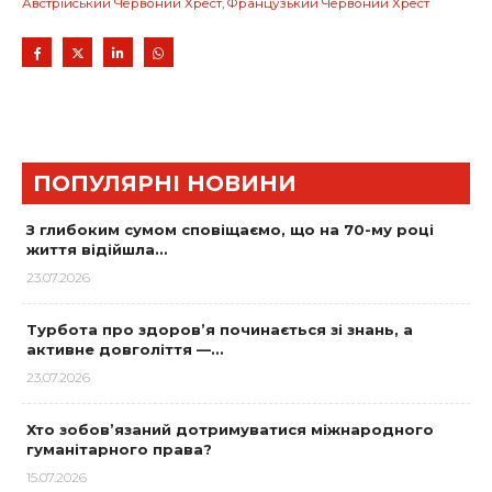
Австрійський Червоний Хрест
,
Французький Червоний Хрест
ПОПУЛЯРНІ НОВИНИ
З глибоким сумом сповіщаємо, що на 70-му році
життя відійшла…
23.07.2026
Турбота про здоров’я починається зі знань, а
активне довголіття —…
23.07.2026
Хто зобов’язаний дотримуватися міжнародного
гуманітарного права?
15.07.2026