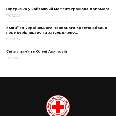
Підтримка у найважчий момент: грошова допомога
17.07.2026
XXIII З’їзд Українського Червоного Хреста: обрано
нове керівництво та затверджено…
9.07.2026
Світла пам’ять Олені Архіповій
17.07.2026