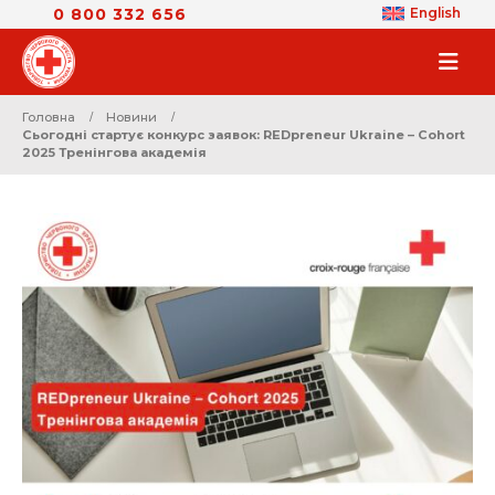
0 800 332 656
English
Головна
Новини
Сьогодні стартує конкурс заявок: REDpreneur Ukraine – Cohort
2025 Тренінгова академія