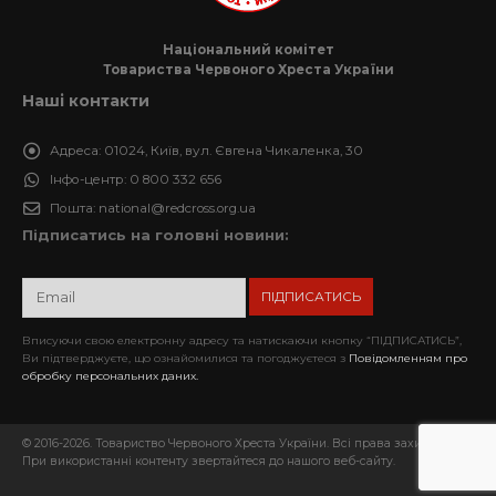
Національний комітет
Товариства Червоного Хреста України
Наші контакти
Адреса:
01024, Київ, вул. Євгена Чикаленка, 30
Інфо-центр:
0 800 332 656
Пошта:
national@redcross.org.ua
Підписатись на головні новини:
Вписуючи свою електронну адресу та натискаючи кнопку “ПІДПИСАТИСЬ”,
Ви підтверджуєте, що ознайомилися та погоджуєтеся з
Повідомленням про
обробку персональних даних.
© 2016-2026. Товариство Червоного Хреста України. Всі права захищені.
При використанні контенту звертайтеся до нашого веб-сайту.