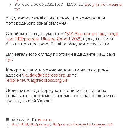
Вівторок, 06.05.2025, 11:00 – 12:00 год:
долучитися можна
тут
.
У доданому файлі оголошення про конкурс для
попереднього ознайомлення.
Ознайомтесь із документом
Q&A Запитання і відповіді
про REDpreneur Ukraine Cohort 2025
, щоб дізнатися
більше про програму, її цілі та очікувані результати.
Для загального огляду програми відвідайте наш сайт
тут
.
Конкретні запити можна надсилати на електронні
адреси
t.kudak@redcross.org.ua
та
redpreneurua@redcross.org.ua
.
Долучайтеся до формування стійких і впливових
соціальних підприємств, які змінюють на краще життя
громад по всій Україні!
16.04.2025
Новини
RED HUB
,
REDpreneur
,
REDpreneur Ukraine
,
REDpreneurUA
,