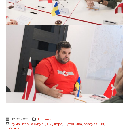
12.02.2025
Новини
гуманітарна ситуація
,
Дніпро
,
Підтримка
,
реагування
,
співпраця