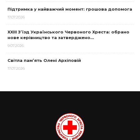
Підтримка у найважчий момент: грошова допомога
17.07.2026
XXIII З’їзд Українського Червоного Хреста: обрано
нове керівництво та затверджено…
9.07.2026
Світла пам’ять Олені Архіповій
17.07.2026