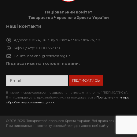
Національний комітет
Товариства Червоного Хреста України
Наші контакти
Адреса:
01024, Київ, вул. Євгена Чикаленка, 30
Інфо-центр:
0 800 332 656
Пошта:
national@redcross.org.ua
Підписатись на головні новини:
Вписуючи свою електронну адресу та натискаючи кнопку “ПІДПИСАТИСЬ”,
Ви підтверджуєте, що ознайомилися та погоджуєтеся з
Повідомленням про
обробку персональних даних.
© 2016-2026. Товариство Червоного Хреста України. Всі права захищені.
При використанні контенту звертайтеся до нашого веб-сайту.