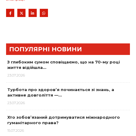
ПОПУЛЯРНІ НОВИНИ
З глибоким сумом сповіщаємо, що на 70-му році
життя відійшла…
23.07.2026
Турбота про здоров’я починається зі знань, а
активне довголіття —…
23.07.2026
Хто зобов’язаний дотримуватися міжнародного
гуманітарного права?
15.07.2026