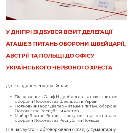
У ДНІПРІ ВІДБУВСЯ ВІЗИТ ДЕЛЕГАЦІЇ
АТАШЕ З ПИТАНЬ ОБОРОНИ ШВЕЙЦАРІЇ,
АВСТРІЇ ТА ПОЛЬЩІ ДО ОФІСУ
УКРАЇНСЬКОГО ЧЕРВОНОГО ХРЕСТА
До складу делегації увійшли:
Підполковник Олаф Нідербергер – аташе з питань
оборони Посольства Швейцарії в Україні
Полковник Георг Діалер – аташе з питань оборони
Посольства Республіки Австрія
Майор Бартош Вятрик – заступник аташе з питань
оборони Посольства Республіки Польща
Під час зустрічі обговорювали складну гуманітарну