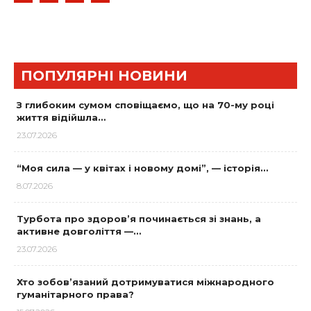
ПОПУЛЯРНІ НОВИНИ
З глибоким сумом сповіщаємо, що на 70-му році
життя відійшла…
23.07.2026
“Моя сила — у квітах і новому домі”, — історія…
8.07.2026
Турбота про здоров’я починається зі знань, а
активне довголіття —…
23.07.2026
Хто зобов’язаний дотримуватися міжнародного
гуманітарного права?