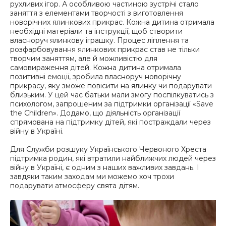
рухливих ігор. А особливою частиною зустрічі стало
заняття з елементами творчості з виготовлення
новорічних ялинкових прикрас. Кожна дитина отримала
необхідні матеріали та інструкції, щоб створити
власноруч ялинкову іграшку. Процес ліплення та
розфарбовування ялинкових прикрас став не тільки
творчим заняттям, але й можливістю для
самовираження дітей. Кожна дитина отримала
позитивні емоції, зробила власноруч новорічну
прикрасу, яку зможе повісити на ялинку чи подарувати
близьким. У цей час батьки мали змогу поспілкуватись з
психологом, запрошеним за підтримки організації «Save
the Children». Додамо, що діяльність організації
спрямована на підтримку дітей, які постраждали через
війну в Україні.
Для Служби розшуку Українського Червоного Хреста
підтримка родин, які втратили найближчих людей через
війну в Україні, є одним з наших важливих завдань. І
завдяки таким заходам ми можемо хоч трохи
подарувати атмосферу свята дітям.