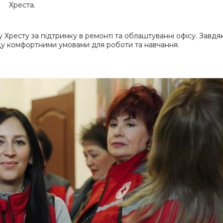
Хреста.
ресту за підтримку в ремонті та облаштуванні офісу. Завдя
нду комфортними умовами для роботи та навчання.