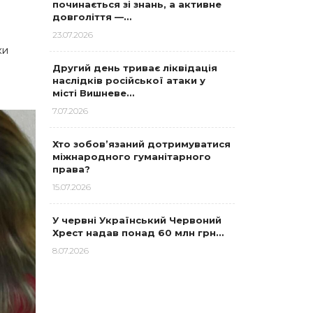
починається зі знань, а активне
довголіття —…
23.07.2026
ки
Другий день триває ліквідація
наслідків російської атаки у
місті Вишневе…
7.07.2026
Хто зобов’язаний дотримуватися
міжнародного гуманітарного
права?
15.07.2026
У червні Український Червоний
Хрест надав понад 60 млн грн…
8.07.2026