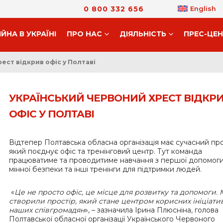
0 800 332 656
English
ІЙНА В УКРАЇНІ
ПРО НАС
ДIЯЛЬНIСТЬ
ПРЕС-ЦЕ
ест відкрив офіс у Полтаві
УКРАЇНСЬКИЙ ЧЕРВОНИЙ ХРЕСТ ВІДКР
ОФІС У ПОЛТАВІ
Відтепер Полтавська обласна організація має сучасний про
який поєднує офіс та тренінговий центр. Тут команда
працюватиме та проводитиме навчання з першої допомоги
мінної безпеки та інші тренінги для підтримки людей.
«
Це не просто офіс, це місце для розвитку та допомоги.
створили простір, який стане центром корисних ініціати
наших співгромадян
», – зазначила Ірина Плюсніна, голова
Полтавської обласної організації Українського Червоного