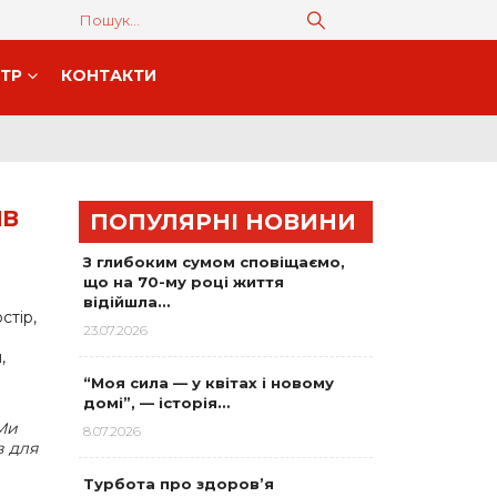
НТР
КОНТАКТИ
ИВ
ПОПУЛЯРНІ НОВИНИ
З глибоким сумом сповіщаємо,
що на 70-му році життя
відійшла…
стір,
23.07.2026
,
“Моя сила — у квітах і новому
домі”, — історія…
 Ми
8.07.2026
в для
Турбота про здоров’я