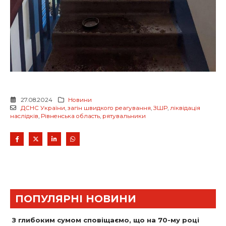
27.08.2024
Новини
ДСНС України
,
загін швидкого реагування
,
ЗШР
,
ліквідація
наслідків
,
Рівненська область
,
рятувальники
ПОПУЛЯРНІ НОВИНИ
З глибоким сумом сповіщаємо, що на 70-му році