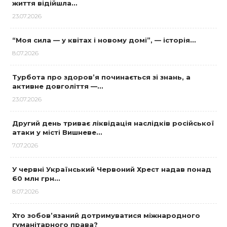
життя відійшла…
23.07.2026
“Моя сила — у квітах і новому домі”, — історія…
8.07.2026
Турбота про здоров’я починається зі знань, а
активне довголіття —…
23.07.2026
Другий день триває ліквідація наслідків російської
атаки у місті Вишневе…
7.07.2026
У червні Український Червоний Хрест надав понад
60 млн грн…
8.07.2026
Хто зобов’язаний дотримуватися міжнародного
гуманітарного права?