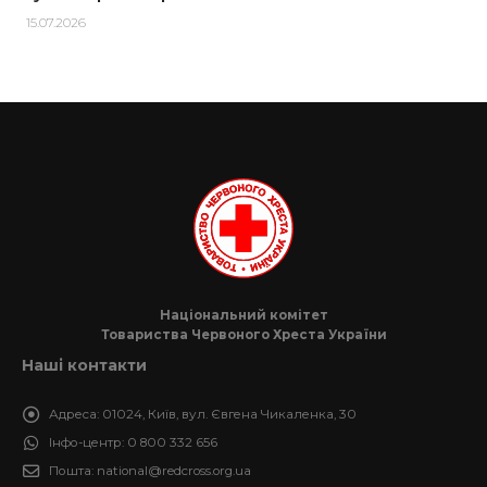
15.07.2026
Національний комітет
Товариства Червоного Хреста України
Наші контакти
Адреса:
01024, Київ, вул. Євгена Чикаленка, 30
Інфо-центр:
0 800 332 656
Пошта:
national@redcross.org.ua