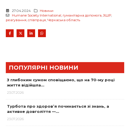
27.04.2024
Новини
Humane Society International
,
гуманітарна допомога
,
ЗШР
,
реагування
,
співпраця
,
Черкаська область
ПОПУЛЯРНІ НОВИНИ
З глибоким сумом сповіщаємо, що на 70-му році
життя відійшла…
23.07.2026
Турбота про здоров’я починається зі знань, а
активне довголіття —…
23.07.2026