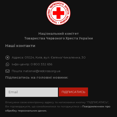
Національний комітет
Товариства Червоного Хреста України
Наші контакти
Адреса:
01024, Київ, вул. Євгена Чикаленка, 30
Інфо-центр:
0 800 332 656
Пошта:
national@redcross.org.ua
Підписатись на головні новини:
Вписуючи свою електронну адресу та натискаючи кнопку “ПІДПИСАТИСЬ”,
Ви підтверджуєте, що ознайомилися та погоджуєтеся з
Повідомленням про
обробку персональних даних.