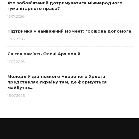
Хто зобов’язаний дотримуватися міжнародного
гуманітарного права?
15.07.2026
Підтримка у найважчий момент: грошова допомога
17.07.2026
Світла пам’ять Олені Архіповій
17.07.2026
Молодь Українського Червоного Хреста
представляє Україну там, де формується
майбутнє…
16.07.2026