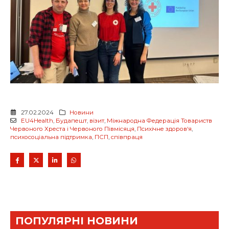
27.02.2024
Новини
EU4Health
,
Будапешт
,
візит
,
Міжнародна Федерація Товариств
Червоного Хреста і Червоного Півмісяця
,
Психічне здоров‘я
,
психосоціальна підтримка
,
ПСП
,
співпраця
ПОПУЛЯРНІ НОВИНИ