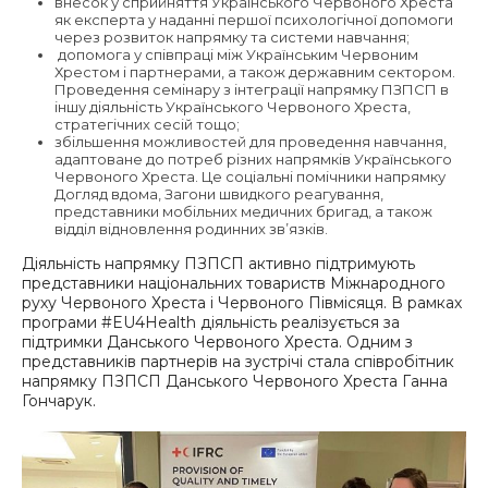
внесок у сприйняття Українського Червоного Хреста
як експерта у наданні першої психологічної допомоги
через розвиток напрямку та системи навчання;
допомога у співпраці між Українським Червоним
Хрестом і партнерами, а також державним сектором.
Проведення семінару з інтеграції напрямку ПЗПСП в
іншу діяльність Українського Червоного Хреста,
стратегічних сесій тощо;
збільшення можливостей для проведення навчання,
адаптоване до потреб різних напрямків Українського
Червоного Хреста. Це соціальні помічники напрямку
Догляд вдома, Загони швидкого реагування,
представники мобільних медичних бригад, а також
відділ відновлення родинних зв’язків.
Діяльність напрямку ПЗПСП активно підтримують
представники національних товариств Міжнародного
руху Червоного Хреста і Червоного Півмісяця. В рамках
програми #EU4Health діяльність реалізується за
підтримки Данського Червоного Хреста. Одним з
представників партнерів на зустрічі стала співробітник
напрямку ПЗПСП Данського Червоного Хреста Ганна
Гончарук.