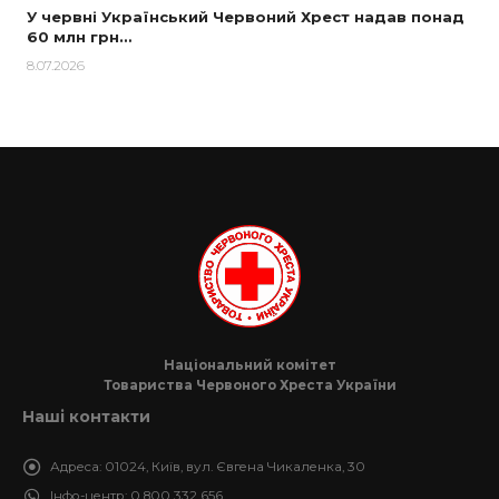
У червні Український Червоний Хрест надав понад
60 млн грн…
8.07.2026
Національний комітет
Товариства Червоного Хреста України
Наші контакти
Адреса:
01024, Київ, вул. Євгена Чикаленка, 30
Інфо-центр:
0 800 332 656