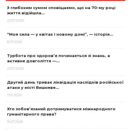
З глибоким сумом сповіщаємо, що на 70-му році
життя відійшла…
23.07.2026
“Моя сила — у квітах і новому домі”, — історія…
8.07.2026
Турбота про здоров’я починається зі знань, а
активне довголіття —…
23.07.2026
Другий день триває ліквідація наслідків російської
атаки у місті Вишневе…
7.07.2026
Хто зобов’язаний дотримуватися міжнародного
гуманітарного права?
15.07.2026