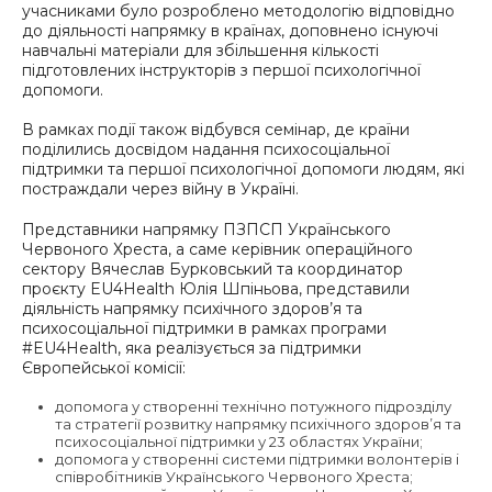
учасниками було розроблено методологію відповідно
до діяльності напрямку в країнах, доповнено існуючі
навчальні матеріали для збільшення кількості
підготовлених інструкторів з першої психологічної
допомоги.
В рамках події також відбувся семінар, де країни
поділились досвідом надання психосоціальної
підтримки та першої психологічної допомоги людям, які
постраждали через війну в Україні.
Представники напрямку ПЗПСП Українського
Червоного Хреста, а саме керівник операційного
сектору Вячеслав Бурковський та координатор
проєкту EU4Health Юлія Шпіньова, представили
діяльність напрямку психічного здоров’я та
психосоціальної підтримки в рамках програми
#EU4Health, яка реалізується за підтримки
Європейської комісії:
допомога у створенні технічно потужного підрозділу
та стратегії розвитку напрямку психічного здоров’я та
психосоціальної підтримки у 23 областях України;
допомога у створенні системи підтримки волонтерів і
співробітників Українського Червоного Хреста;