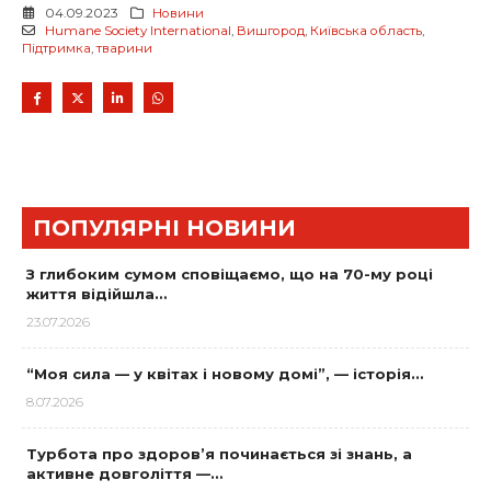
04.09.2023
Новини
Humane Society International
,
Вишгород
,
Київська область
,
Підтримка
,
тварини
ПОПУЛЯРНІ НОВИНИ
З глибоким сумом сповіщаємо, що на 70-му році
життя відійшла…
23.07.2026
“Моя сила — у квітах і новому домі”, — історія…
8.07.2026
Турбота про здоров’я починається зі знань, а
активне довголіття —…