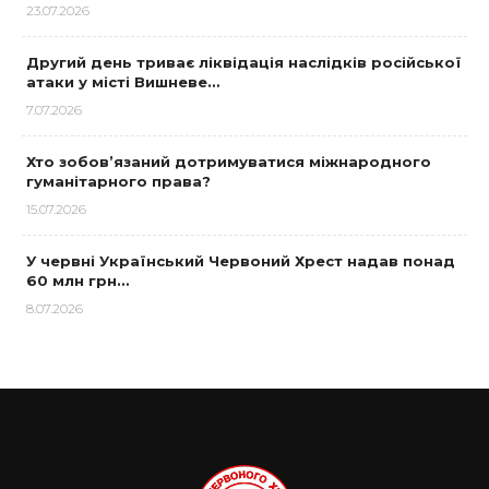
23.07.2026
Другий день триває ліквідація наслідків російської
атаки у місті Вишневе…
7.07.2026
Хто зобов’язаний дотримуватися міжнародного
гуманітарного права?
15.07.2026
У червні Український Червоний Хрест надав понад
60 млн грн…
8.07.2026