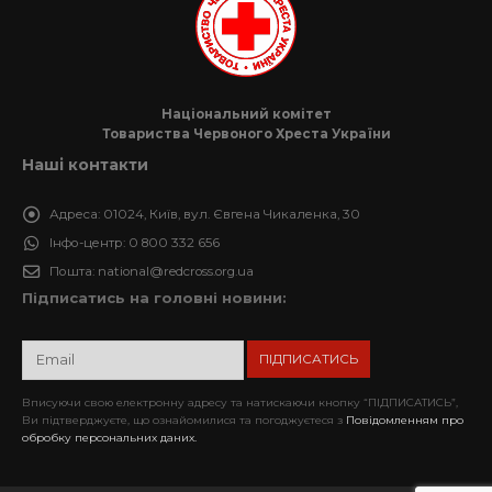
Національний комітет
Товариства Червоного Хреста України
Наші контакти
Адреса:
01024, Київ, вул. Євгена Чикаленка, 30
Інфо-центр:
0 800 332 656
Пошта:
national@redcross.org.ua
Підписатись на головні новини:
Вписуючи свою електронну адресу та натискаючи кнопку “ПІДПИСАТИСЬ”,
Ви підтверджуєте, що ознайомилися та погоджуєтеся з
Повідомленням про
обробку персональних даних.