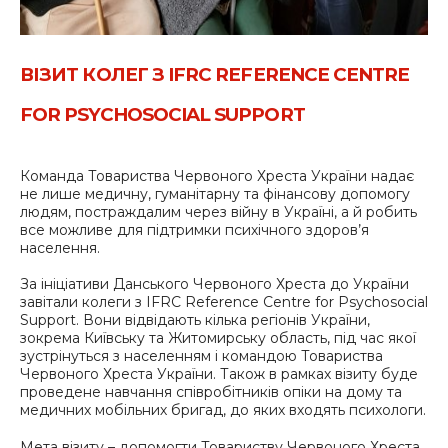
ВІЗИТ КОЛЕГ З IFRC REFERENCE CENTRE
FOR PSYCHOSOCIAL SUPPORT
Команда Товариства Червоного Хреста України надає
не лише медичну, гуманітарну та фінансову допомогу
людям, постраждалим через війну в Україні, а й робить
все можливе для підтримки психічного здоров’я
населення.
За ініціативи Данського Червоного Хреста до України
завітали колеги з IFRC Reference Centre for Psychosocial
Support. Вони відвідають кілька регіонів України,
зокрема Київську та Житомирську область, під час якої
зустрінуться з населенням і командою Товариства
Червоного Хреста України. Також в рамках візиту буде
проведене навчання співробітників опіки на дому та
медичних мобільних бригад, до яких входять психологи.
Мета візиту – допомогти Товариству Червоного Хреста