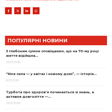
ПОПУЛЯРНІ НОВИНИ
З глибоким сумом сповіщаємо, що на 70-му році
життя відійшла…
23.07.2026
“Моя сила — у квітах і новому домі”, — історія…
8.07.2026
Турбота про здоров’я починається зі знань, а
активне довголіття —…
23.07.2026