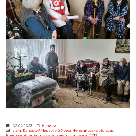
02.02.2023
Новини
візит
,
Данський Червоний Хрест
,
Житомирська область
,
Київська область
,
психосоціальна підтримка
,
ПСП