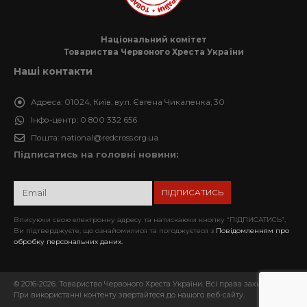
Національний комітет
Товариства Червоного Хреста України
Наші контакти
Адреса:
01024, Київ, вул. Євгена Чикаленка, 30
Інфо-центр:
0 800 332 656
Пошта:
national@redcross.org.ua
Підписатись на головні новини:
Вписуючи свою електронну адресу та натискаючи кнопку “ПІДПИСАТИСЬ”,
Ви підтверджуєте, що ознайомилися та погоджуєтеся з
Повідомленням про
обробку персональних даних.
© 2016-2026. Товариство Червоного Хреста України. Всі права захищені.
При використанні контенту звертайтеся до нашого веб-сайту.